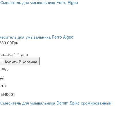
еситель для умывальника Ferro Algeo
830,00
Грн
ставка 1-4 дня
Купить
В корзине
енд:
д:
rro
FER0001