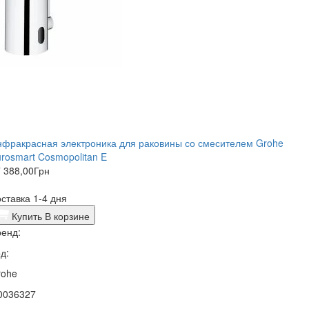
фракрасная электроника для раковины со смесителем Grohe
rosmart Cosmopolitan E
 388,00
Грн
ставка 1-4 дня
Купить
В корзине
енд:
д:
rohe
0036327