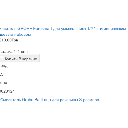
еситель GROHE Eurosmart для умывальника 1/2 "с гигиеническим
ушевым набором
210,00
Грн
ставка 1-4 дня
Купить
В корзине
енд:
д:
rohe
0023124