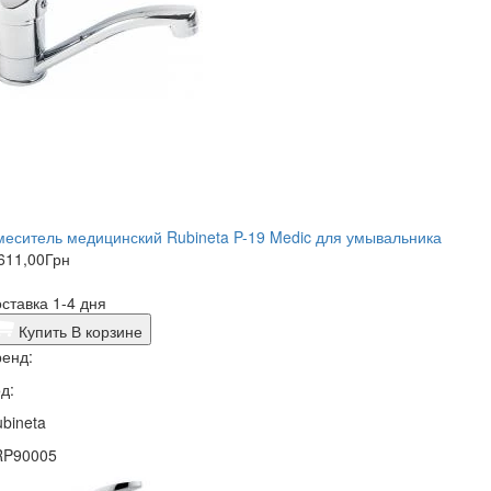
еситель медицинский Rubineta P-19 Medic для умывальника
611,00
Грн
ставка 1-4 дня
Купить
В корзине
енд:
д:
bineta
RP90005