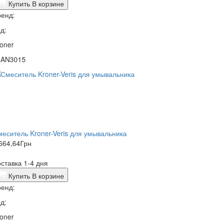
Купить
В корзине
енд:
д:
oner
4AN3015
еситель Kroner-Veris для умывальника
664,64
Грн
ставка 1-4 дня
Купить
В корзине
енд:
д:
oner