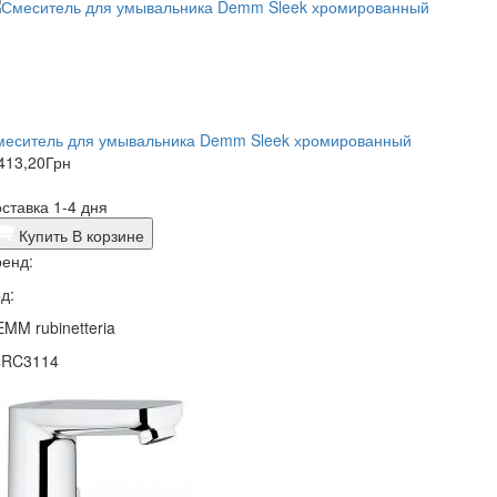
меситель для умывальника Demm Sleek хромированный
413,20
Грн
ставка 1-4 дня
Купить
В корзине
енд:
д:
MM rubinetteria
4RC3114