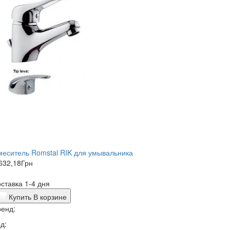
еситель Romstal RIK для умывальника
632,18
Грн
ставка 1-4 дня
Купить
В корзине
енд:
д: