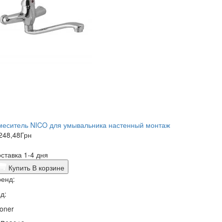
меситель NICO для умывальника настенный монтаж
248,48
Грн
ставка 1-4 дня
Купить
В корзине
енд:
д:
oner