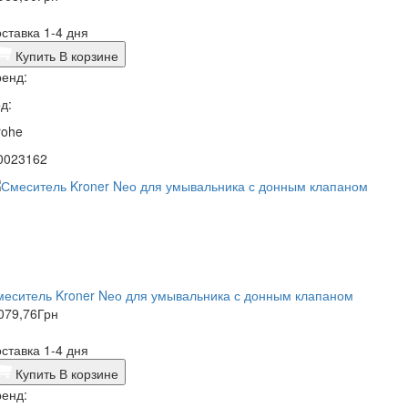
ставка 1-4 дня
Купить
В корзине
енд:
д:
rohe
0023162
еситель Kroner Nео для умывальника с донным клапаном
079,76
Грн
ставка 1-4 дня
Купить
В корзине
енд: