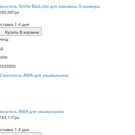
меситель Grohe BauLoop для раковины S-размера
050,00
Грн
ставка 1-4 дня
Купить
В корзине
енд:
д:
rohe
2333500
меситель ANIA для умывальника
743,11
Грн
ставка 1-4 дня