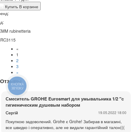
Купить
В корзине
енд:
д:
MM rubinetteria
4RC3115
«
1
2
3
»
Отзывы
КНОПКА
ЗВ'ЯЗКУ
Смеситель GROHE Eurosmart для умывальника 1/2 "с
гигиеническим душевым набором
Сергій
19.05.2022 18:00
Покупкою задоволений. Grohe є Grohe! Забирав в магазині,
все швидко і оперативно, але не видали гарантійний талон(((