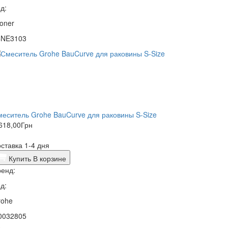
д:
oner
4NE3103
еситель Grohe BauCurve для раковины S-Size
618,00
Грн
ставка 1-4 дня
Купить
В корзине
енд:
д:
rohe
0032805