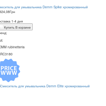
меситель для умывальника Demm Spike хромированный
924,08
Грн
ставка 1-4 дня
Купить
В корзине
енд:
д:
MM rubinetteria
4RC3180