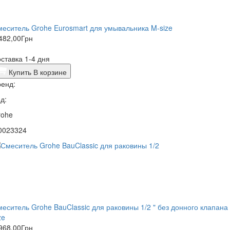
еситель Grohe Eurosmart для умывальника M-size
482,00
Грн
ставка 1-4 дня
Купить
В корзине
енд:
д:
rohe
0023324
еситель Grohe BauClassic для раковины 1/2 " без донного клапана 
ze
968,00
Грн