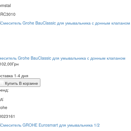
mstal
4RC3010
еситель Grohe BauClassic для умывальника с донным клапаном
102,00
Грн
ставка 1-4 дня
Купить
В корзине
енд:
д:
rohe
0023161