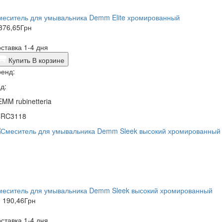
меситель для умывальника Demm Elite хромированный
376,65
Грн
ставка 1-4 дня
Купить
В корзине
енд:
д:
MM rubinetteria
4RC3118
меситель для умывальника Demm Sleek высокий хромированный
 190,46
Грн
ставка 1-4 дня