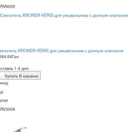
4RV6009
меситель KRONER-VERIS для умывальника с донным клапаном
664,64
Грн
ставка 1-4 дня
Купить
В корзине
енд:
д:
oner
4RV3009