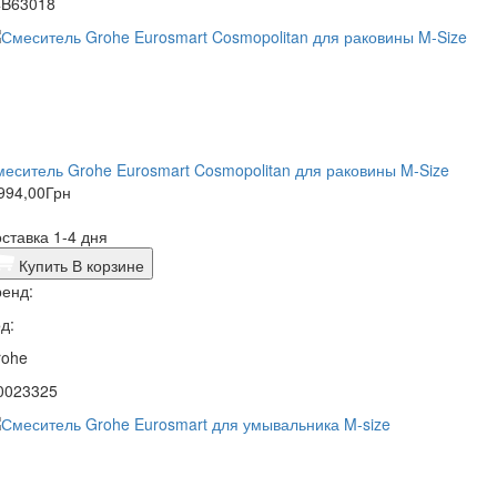
4B63018
еситель Grohe Eurosmart Cosmopolitan для раковины M-Size
994,00
Грн
ставка 1-4 дня
Купить
В корзине
енд:
д:
rohe
0023325