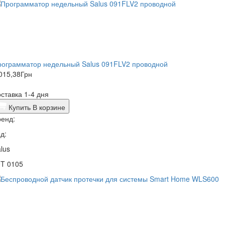
рограмматор недельный Salus 091FLV2 проводной
015,38
Грн
ставка 1-4 дня
Купить
В корзине
енд:
д:
lus
9T 0105