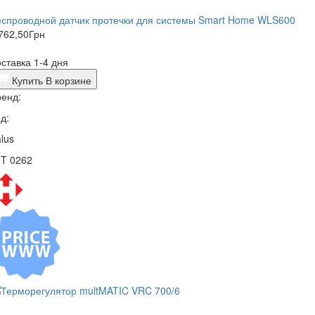
спроводной датчик протечки для системы Smart Home WLS600
762,50
Грн
ставка 1-4 дня
Купить
В корзине
енд:
д:
lus
9T 0262