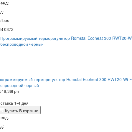
енд:
д:
eibes
3B 0372
рограммируемый терморегулятор Romstal Ecoheat 300 RWT20-Wi-F
еспроводной черный
548,36
Грн
ставка 1-4 дня
Купить
В корзине
енд:
д: