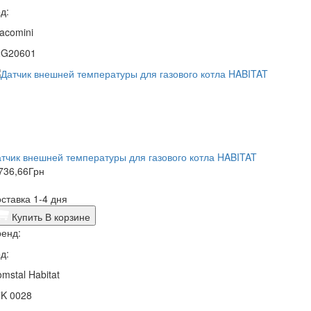
д:
acomini
2G20601
тчик внешней температуры для газового котла HABITAT
736,66
Грн
ставка 1-4 дня
Купить
В корзине
енд:
д:
mstal Habitat
7K 0028