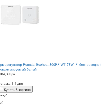
рморегулятор Romstal Ecoheat 300RF WT-76Wi-Fi беспроводной
рограммируемый белый
104,39
Грн
ставка 1-4 дня
Купить
В корзине
енд:
д: