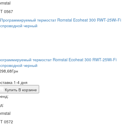
mstal
9T 0567
ограммируемый термостат Romstal Ecoheat 300 RWT-25Wi-Fi
еспроводной черный
298,68
Грн
ставка 1-4 дня
Купить
В корзине
енд:
д:
mstal
9T 0572