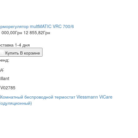
рморегулятор multMATIC VRC 700/6
 000,00
Грн
12 855,82
Грн
ставка 1-4 дня
Купить
В корзине
енд:
д:
illant
5V02785