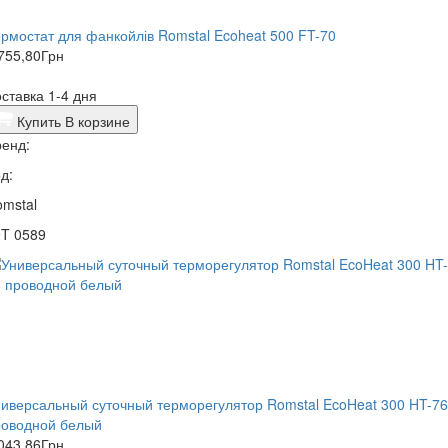
рмостат для фанкойлів Romstal Ecoheat 500 FT-70
755,80
Грн
ставка 1-4 дня
Купить
В корзине
енд:
д:
mstal
9T 0589
иверсальный суточный терморегулятор Romstal EcoHeat 300 HT-76
роводной белый
043,86
Грн