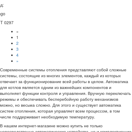
д:
ngo
9T 0297
«
1
2
3
4
»
Современные системы отопления представляют собой сложные
системы, состоящие из многих элементов, каждый из которых
отвечает за функционирование всей работы в целом. Автоматика
для котлов является одним из важнейших компонентов и
выполняет функции контроля и управления. Вручную переключать
режимы и обеспечивать бесперебойную работу механизмов
можно, но весьма сложно. Для этого и существует автоматика
систем отопления, которая управляет всем процессом, в том
числе поддерживает необходимую температуру.
В нашем интернет-магазине можно купить не только
непосредственно автоматические устройства, но и комплектующие