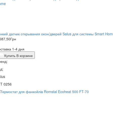
нкий датчик открывания окон/дверей Salus для системы Smart Hom
687,50
Грн
ставка 1-4 дня
Купить
В корзине
енд:
д:
lus
9T 0256