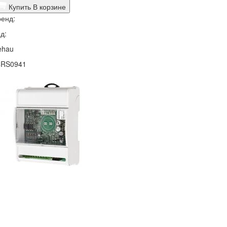
Купить
В корзине
енд:
д:
ehau
4RS0941