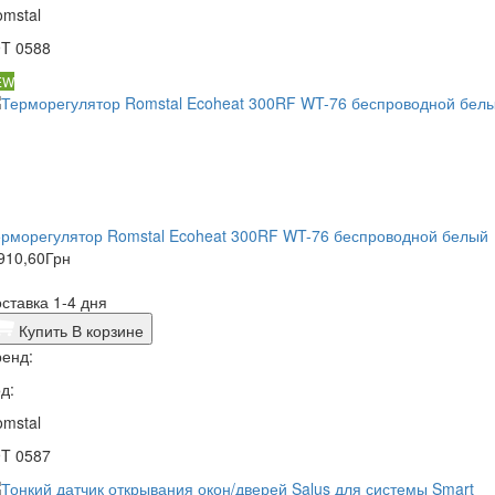
mstal
9T 0588
EW
рморегулятор Romstal Ecoheat 300RF WT-76 беспроводной белый
910,60
Грн
ставка 1-4 дня
Купить
В корзине
енд:
д:
mstal
9T 0587