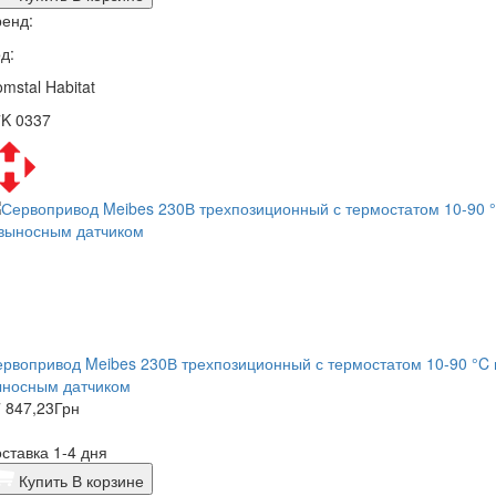
енд:
д:
mstal Habitat
7K 0337
рвопривод Meibes 230В трехпозиционный с термостатом 10-90 °C 
ыносным датчиком
 847,23
Грн
ставка 1-4 дня
Купить
В корзине