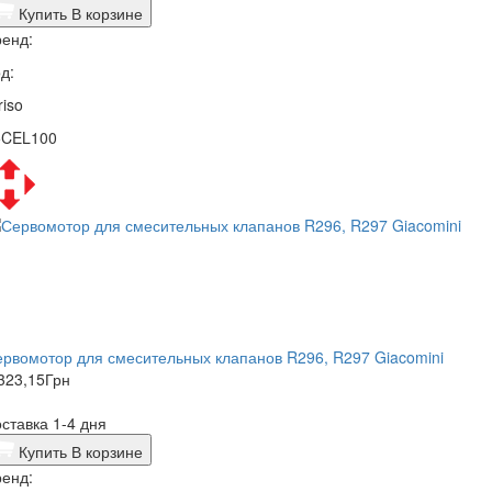
Купить
В корзине
енд:
д:
riso
5CEL100
рвомотор для смесительных клапанов R296, R297 Giacomini
323,15
Грн
ставка 1-4 дня
Купить
В корзине
енд: