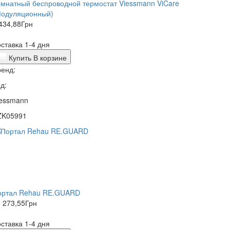
мнатный беспроводной термостат Viessmann ViCare
Модуляционный)
434,88
Грн
ставка 1-4 дня
Купить
В корзине
енд:
д:
iessmann
ZK05991
ортал Rehau RE.GUARD
 273,55
Грн
ставка 1-4 дня