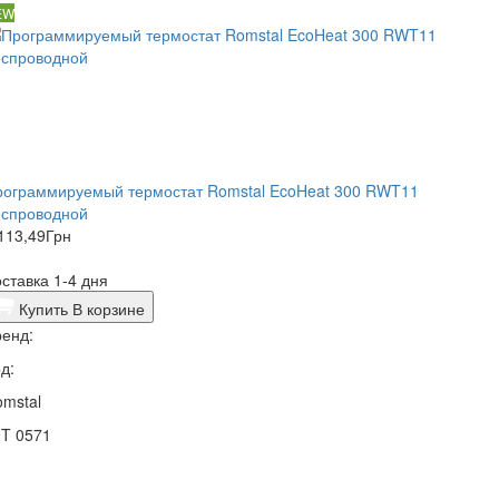
EW
рограммируемый термостат Romstal EcoHeat 300 RWT11
еспроводной
113,49
Грн
ставка 1-4 дня
Купить
В корзине
енд:
д:
mstal
9T 0571