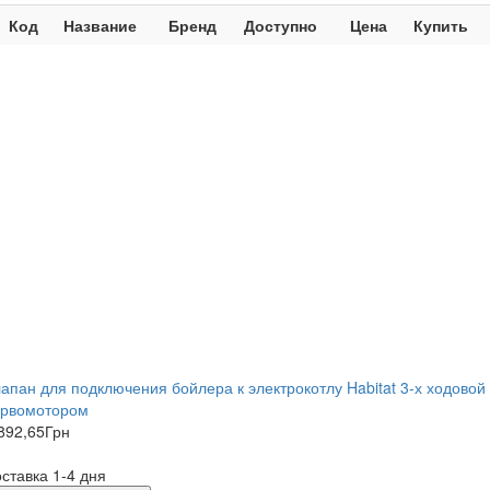
Код
Название
Бренд
Доступно
Цена
Купить
апан для подключения бойлера к электрокотлу Habitat 3-х ходовой 
ервомотором
892,65
Грн
ставка 1-4 дня