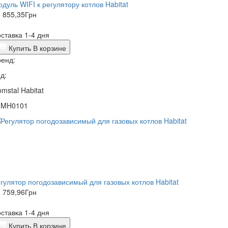
дуль WIFI к регулятору котлов Habitat
 855,35
Грн
ставка 1-4 дня
Купить
В корзине
енд:
д:
mstal Habitat
5MH0101
гулятор погодозависимый для газовых котлов Habitat
 759,96
Грн
ставка 1-4 дня
Купить
В корзине