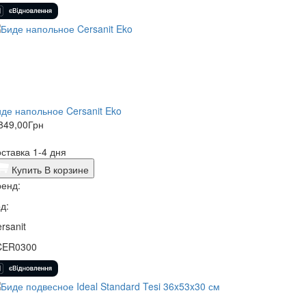
де напольное Cersanit Eko
849,00
Грн
ставка 1-4 дня
Купить
В корзине
енд:
д:
rsanit
CER0300