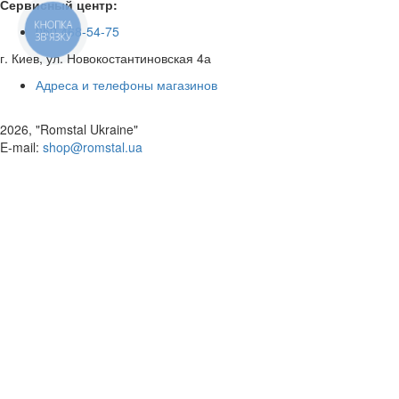
Сервисный центр:
КНОПКА
050 468-54-75
ЗВ'ЯЗКУ
г. Киев, ул. Новокостантиновская 4а
Адреса и телефоны магазинов
2026, "Romstal Ukraine"
​E-mail:
shop@romstal.ua