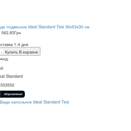
де подвесное Ideal Standard Tesi 36x53x30 см
 062,83
Грн
ставка 1-4 дня
Купить
В корзине
енд:
д:
eal Standard
9333552