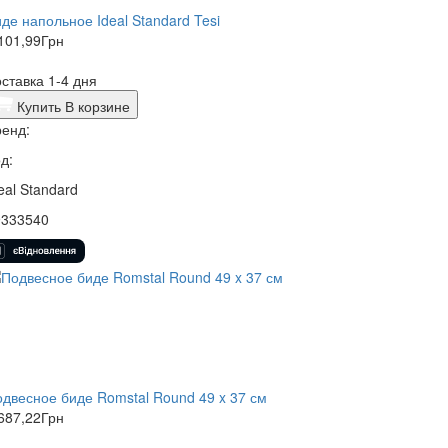
де напольное Ideal Standard Tesi
101,99
Грн
ставка 1-4 дня
Купить
В корзине
енд:
д:
eal Standard
9333540
двесное биде Romstal Round 49 x 37 см
687,22
Грн