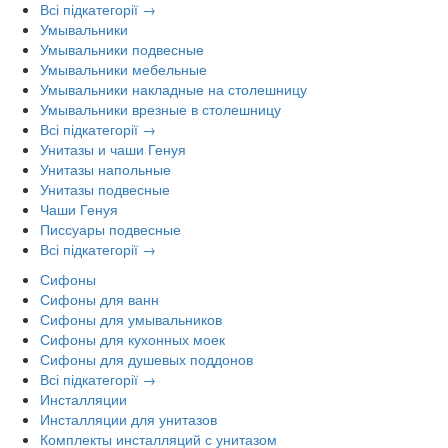
Всі підкатегорії →
Умывальники
Умывальники подвесные
Умывальники мебельные
Умывальники накладные на столешницу
Умывальники врезные в столешницу
Всі підкатегорії →
Унитазы и чаши Генуя
Унитазы напольные
Унитазы подвесные
Чаши Генуя
Писсуары подвесные
Всі підкатегорії →
Сифоны
Сифоны для ванн
Сифоны для умывальников
Сифоны для кухонных моек
Сифоны для душевых поддонов
Всі підкатегорії →
Инсталляции
Инсталляции для унитазов
Комплекты инсталляций с унитазом