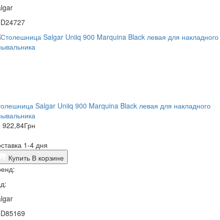
lgar
0D24727
олешница Salgar Uniiq 900 Marquina Black левая для накладного
мывальника
 922,84
Грн
ставка 1-4 дня
Купить
В корзине
енд:
д:
lgar
0D85169