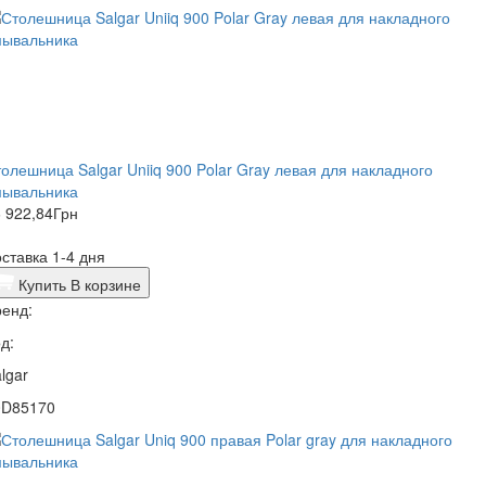
олешница Salgar Uniiq 900 Polar Gray левая для накладного
мывальника
 922,84
Грн
ставка 1-4 дня
Купить
В корзине
енд:
д:
lgar
0D85170