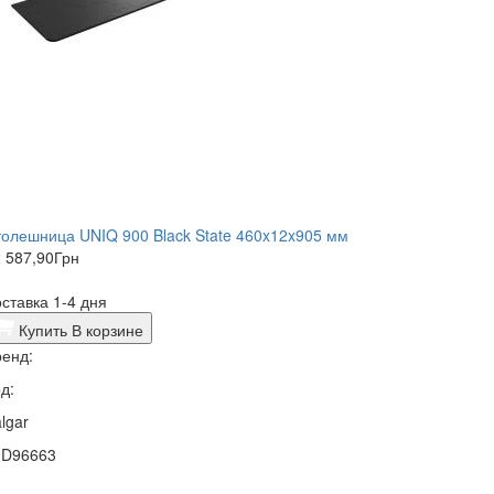
олешница UNIQ 900 Black State 460x12x905 мм
 587,90
Грн
ставка 1-4 дня
Купить
В корзине
енд:
д:
lgar
0D96663