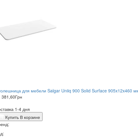
олешница для мебели Salgar Uniiq 900 Solid Surface 905x12x460 м
 381,60
Грн
ставка 1-4 дня
Купить
В корзине
енд:
д: