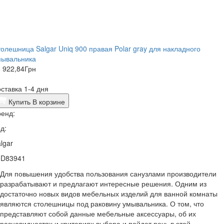
олешница Salgar Uniq 900 правая Polar gray для накладного
мывальника
 922,84
Грн
ставка 1-4 дня
Купить
В корзине
енд:
д:
lgar
0D83941
Для повышения удобства пользования санузлами производители
разрабатывают и предлагают интересные решения. Одним из
достаточно новых видов мебельных изделий для ванной комнаты
являются столешницы под раковину умывальника. О том, что
представляют собой данные мебельные аксессуары, об их
разновидностях и критериях выбора и пойдет речь в этой