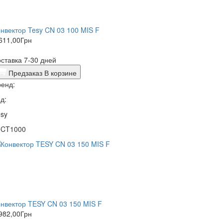
нвектор Tesy CN 03 100 MIS F
611,00
Грн
ставка 7-30 дней
Предзаказ
В корзине
енд:
д:
sy
1CT1000
нвектор TESY CN 03 150 MIS F
982,00
Грн