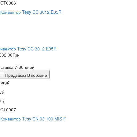
1CT0006
нвектор Tesy CC 3012 E05R
632,00
Грн
ставка 7-30 дней
Предзаказ
В корзине
енд:
д:
sy
1CT0007