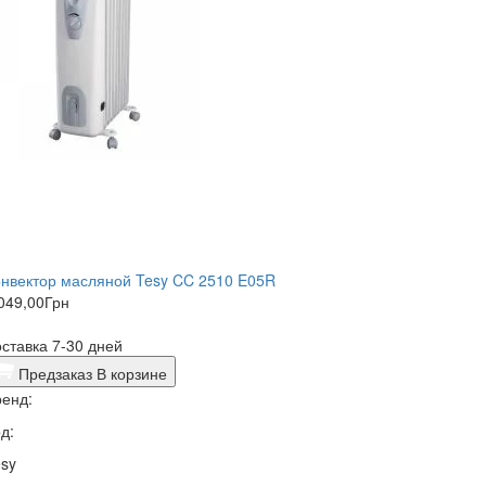
нвектор масляной Tesy CC 2510 E05R
049,00
Грн
ставка 7-30 дней
Предзаказ
В корзине
енд:
д:
sy