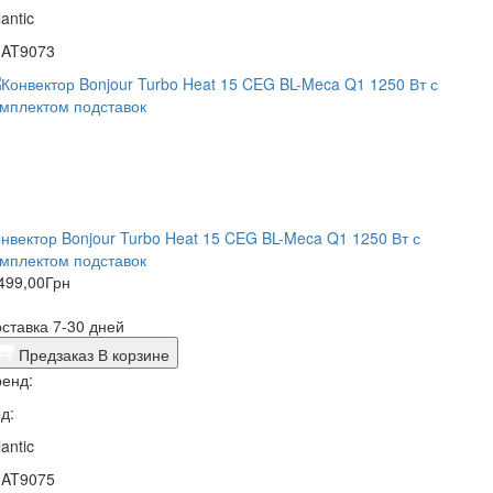
lantic
1AT9073
нвектор Bonjour Turbo Heat 15 CEG BL-Meca Q1 1250 Вт с
мплектом подставок
499,00
Грн
ставка 7-30 дней
Предзаказ
В корзине
енд:
д:
lantic
1AT9075