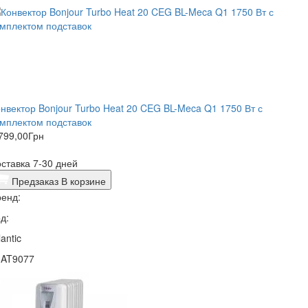
нвектор Bonjour Turbo Heat 20 CEG BL-Meca Q1 1750 Вт с
мплектом подставок
799,00
Грн
ставка 7-30 дней
Предзаказ
В корзине
енд:
д:
lantic
1AT9077