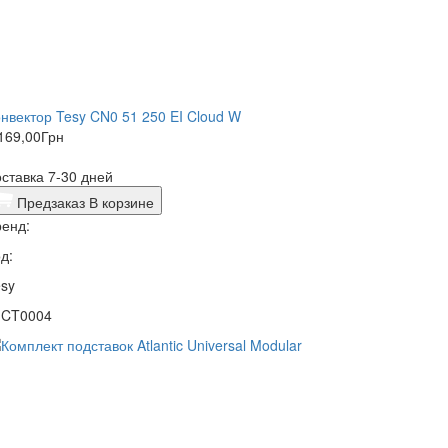
нвектор Tesy CN0 51 250 EI Cloud W
169,00
Грн
ставка 7-30 дней
Предзаказ
В корзине
енд:
д:
sy
1CT0004