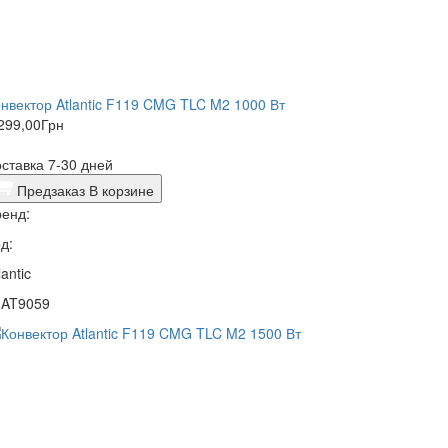
нвектор Atlantic F119 CMG TLC M2 1000 Вт
299,00
Грн
ставка 7-30 дней
Предзаказ
В корзине
енд:
д:
lantic
1AT9059