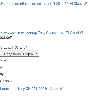
ектрический конвектор Tesy CN 051 150 EI Cloud W
003,00
Грн
ставка 7-30 дней
Предзаказ
В корзине
енд:
д:
sy
1CT0002