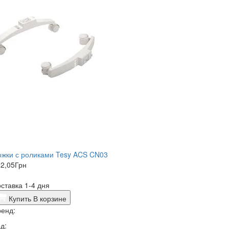
ожки с роликами Tesy ACS CN03
2,05
Грн
ставка 1-4 дня
Купить
В корзине
енд:
д: