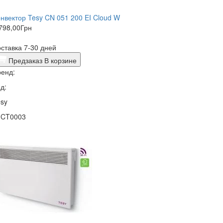
нвектор Tesy CN 051 200 EI Cloud W
798,00
Грн
ставка 7-30 дней
Предзаказ
В корзине
енд:
д:
sy
1CT0003