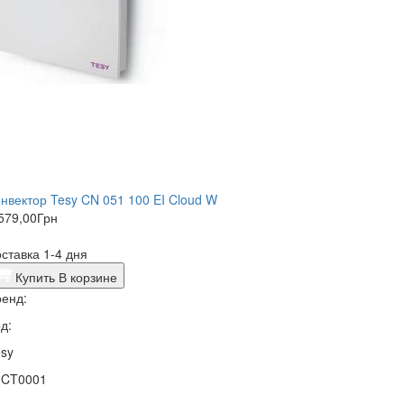
нвектор Tesy CN 051 100 EI Cloud W
579,00
Грн
ставка 1-4 дня
Купить
В корзине
енд:
д:
sy
1CT0001