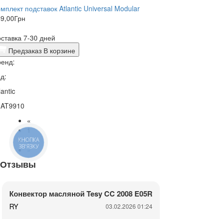
мплект подставок Atlantic Universal Modular
9,00
Грн
ставка 7-30 дней
Предзаказ
В корзине
енд:
д:
lantic
1AT9910
«
1
2
КНОПКА
ЗВ'ЯЗКУ
»
Отзывы
Конвектор масляной Tesy CC 2008 E05R
RY
03.02.2026 01:24