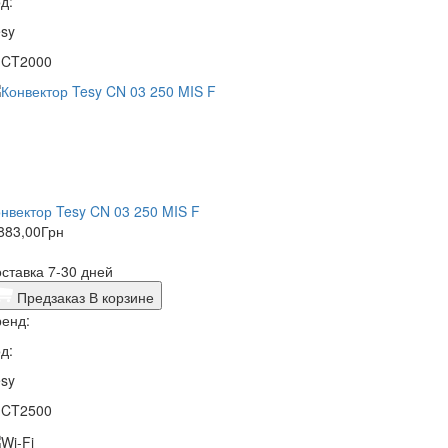
д:
sy
1CT2000
нвектор Tesy CN 03 250 MIS F
883,00
Грн
ставка 7-30 дней
Предзаказ
В корзине
енд:
д:
sy
1CT2500