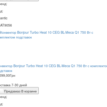
енд:
д:
lantic
1AT9056
нвектор Bonjour Turbo Heat 10 CEG BL-Meca Q1 750 Вт с комплект
дставок
299,00
Грн
ставка 7-30 дней
Предзаказ
В корзине
енд:
д: