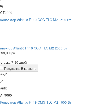
sy
1CT0009
нвектор Atlantic F119 CCG TLC M2 2500 Вт
299,00
Грн
ставка 7-30 дней
Предзаказ
В корзине
енд:
д:
lantic
1AT9060