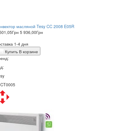
нвектор масляной Tesy CC 2008 E05R
501,05
Грн
5 936,00
Грн
ставка 1-4 дня
Купить
В корзине
енд:
д:
sy
1CT0005