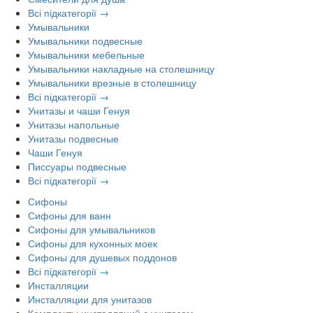
Всі підкатегорії →
Умывальники
Умывальники подвесные
Умывальники мебельные
Умывальники накладные на столешницу
Умывальники врезные в столешницу
Всі підкатегорії →
Унитазы и чаши Генуя
Унитазы напольные
Унитазы подвесные
Чаши Генуя
Писсуары подвесные
Всі підкатегорії →
Сифоны
Сифоны для ванн
Сифоны для умывальников
Сифоны для кухонных моек
Сифоны для душевых поддонов
Всі підкатегорії →
Инсталляции
Инсталляции для унитазов
Комплекты инсталляций с унитазом