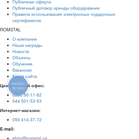
Публичная оферта
Публичный договор аренды оборудования
Правила использования электронных подарочных
сертификатов
ROMSTAL
О компании
Наши награды
Новости
Объекты
Обучение
Вакансии
Карта сайта
КНОПКА
Центральный офис:
ЗВ'ЯЗКУ
0800 50-11-82
044 501-53-53
Интернет-магазин:
050 414-37-72
E-mail:
shop@romstal.ua