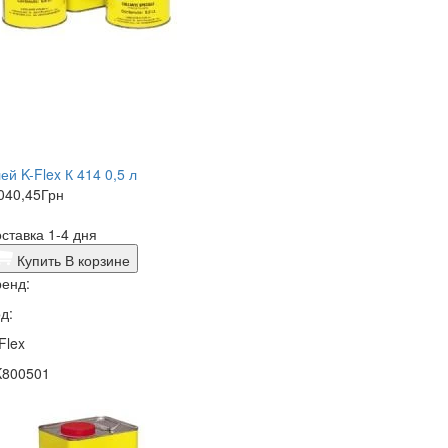
ей K-Flex К 414 0,5 л
040,45
Грн
ставка 1-4 дня
Купить
В корзине
енд:
д:
Flex
K800501