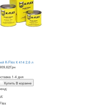
ей K-Flex К 414 2,6 л
909,62
Грн
ставка 1-4 дня
Купить
В корзине
енд:
д:
Flex