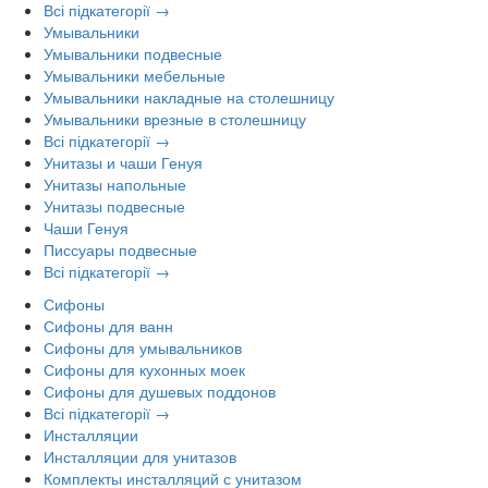
Всі підкатегорії →
Умывальники
Умывальники подвесные
Умывальники мебельные
Умывальники накладные на столешницу
Умывальники врезные в столешницу
Всі підкатегорії →
Унитазы и чаши Генуя
Унитазы напольные
Унитазы подвесные
Чаши Генуя
Писсуары подвесные
Всі підкатегорії →
Сифоны
Сифоны для ванн
Сифоны для умывальников
Сифоны для кухонных моек
Сифоны для душевых поддонов
Всі підкатегорії →
Инсталляции
Инсталляции для унитазов
Комплекты инсталляций с унитазом