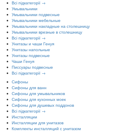
Всі підкатегорії →
Умывальники
Умывальники подвесные
Умывальники мебельные
Умывальники накладные на столешницу
Умывальники врезные в столешницу
Всі підкатегорії →
Унитазы и чаши Генуя
Унитазы напольные
Унитазы подвесные
Чаши Генуя
Писсуары подвесные
Всі підкатегорії →
Сифоны
Сифоны для ванн
Сифоны для умывальников
Сифоны для кухонных моек
Сифоны для душевых поддонов
Всі підкатегорії →
Инсталляции
Инсталляции для унитазов
Комплекты инсталляций с унитазом