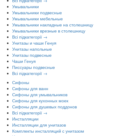
Всі підкатегорії →
Умывальники
Умывальники подвесные
Умывальники мебельные
Умывальники накладные на столешницу
Умывальники врезные в столешницу
Всі підкатегорії →
Унитазы и чаши Генуя
Унитазы напольные
Унитазы подвесные
Чаши Генуя
Писсуары подвесные
Всі підкатегорії →
Сифоны
Сифоны для ванн
Сифоны для умывальников
Сифоны для кухонных моек
Сифоны для душевых поддонов
Всі підкатегорії →
Инсталляции
Инсталляции для унитазов
Комплекты инсталляций с унитазом