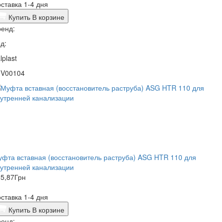
ставка 1-4 дня
Купить
В корзине
енд:
д:
lplast
1V00104
фта вставная (восстановитель раструба) ASG HTR 110 для
утренней канализации
5,87
Грн
ставка 1-4 дня
Купить
В корзине
енд: