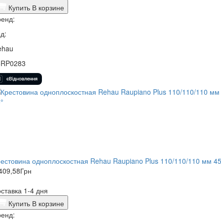
Купить
В корзине
енд:
д:
ehau
5RP0283
естовина одноплоскостная Rehau Raupiano Plus 110/110/110 мм 45
409,58
Грн
ставка 1-4 дня
Купить
В корзине
енд: