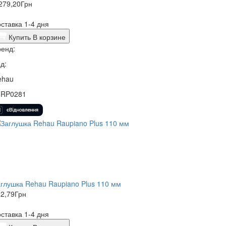
279,20
Грн
ставка 1-4 дня
Купить
В корзине
енд:
д:
ehau
5RP0281
глушка Rehau Raupiano Plus 110 мм
2,79
Грн
ставка 1-4 дня