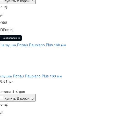
Купить
В корзине
енд:
д:
ehau
5RP0379
глушка Rehau Raupiano Plus 160 мм
8,81
Грн
ставка 1-4 дня
Купить
В корзине
енд:
д: