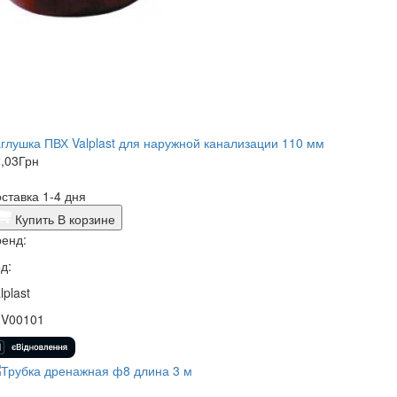
глушка ПВХ Valplast для наружной канализации 110 мм
,03
Грн
ставка 1-4 дня
Купить
В корзине
енд:
д:
lplast
1V00101