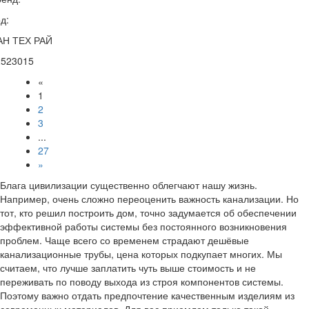
д:
АН ТЕХ РАЙ
2523015
«
1
2
3
...
27
»
Блага цивилизации существенно облегчают нашу жизнь.
Например, очень сложно переоценить важность канализации. Но
тот, кто решил построить дом, точно задумается об обеспечении
эффективной работы системы без постоянного возникновения
проблем. Чаще всего со временем страдают дешёвые
канализационные трубы, цена которых подкупает многих. Мы
считаем, что лучше заплатить чуть выше стоимость и не
переживать по поводу выхода из строя компонентов системы.
Поэтому важно отдать предпочтение качественным изделиям из
современных материалов. Для вас приемлем только такой