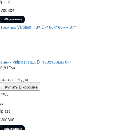
lplast
1V00304
ойник Valplast ПВХ D=160x160мм 87°
6,81
Грн
ставка 1-4 дня
Купить
В корзине
енд:
д:
lplast
1V00306