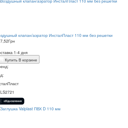
здушный клапан/аэратор ИнсталПласт 110 мм без решетки
7,52
Грн
ставка 1-4 дня
Купить
В корзине
енд:
д:
сталПласт
2LS2721