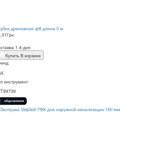
убка дренажная ф8 длина 3 м
,31
Грн
ставка 1-4 дня
Купить
В корзине
енд:
д:
п инструмент
9T99739