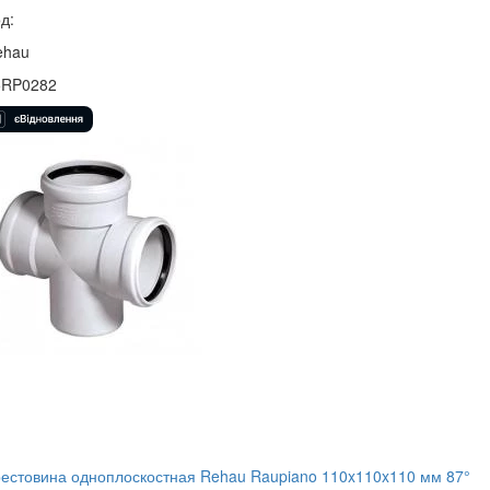
д:
ehau
5RP0282
естовина одноплоскостная Rehau Raupiano 110x110x110 мм 87°