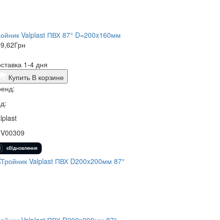
ойник Valplast ПВХ 87° D=200x160мм
9,62
Грн
ставка 1-4 дня
Купить
В корзине
енд:
д:
lplast
1V00309
ойник Valplast ПВХ D200x200мм 87°