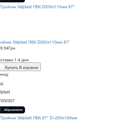
ойник Valplast ПВХ D200x110мм 87°
9,54
Грн
ставка 1-4 дня
Купить
В корзине
енд:
д:
lplast
1V00307