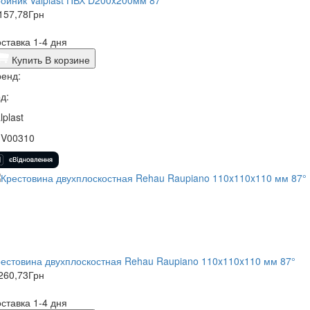
157,78
Грн
ставка 1-4 дня
Купить
В корзине
енд:
д:
lplast
1V00310
естовина двухплоскостная Rehau Raupiano 110x110x110 мм 87°
260,73
Грн
ставка 1-4 дня