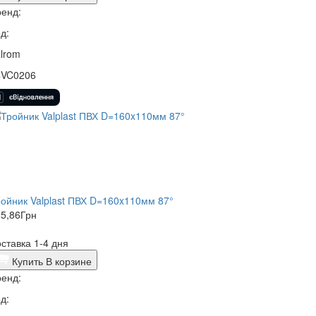
енд:
д:
lrom
4VC0206
ойник Valplast ПВХ D=160x110мм 87°
5,86
Грн
ставка 1-4 дня
Купить
В корзине
енд:
д: