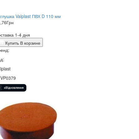
глушка Valplast ПВХ D 110 мм
,76
Грн
ставка 1-4 дня
Купить
В корзине
енд:
д:
lplast
1VP0379