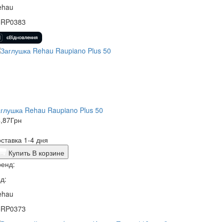
ehau
5RP0383
глушка Rehau Raupiano Plus 50
,87
Грн
ставка 1-4 дня
Купить
В корзине
енд:
д:
ehau
5RP0373