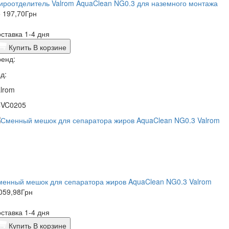
роотделитель Valrom AquaClean NG0.3 для наземного монтажа
 197,70
Грн
ставка 1-4 дня
Купить
В корзине
енд:
д:
lrom
4VC0205
менный мешок для сепаратора жиров AquaClean NG0.3 Valrom
059,98
Грн
ставка 1-4 дня
Купить
В корзине