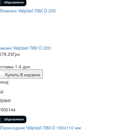
визия Valplast ПВХ D 200
078,23
Грн
ставка 1-4 дня
Купить
В корзине
енд:
д:
lplast
1V00144