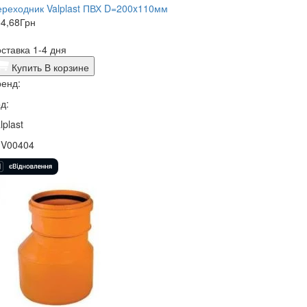
реходник Valplast ПВХ D=200x110мм
4,68
Грн
ставка 1-4 дня
Купить
В корзине
енд:
д:
lplast
1V00404