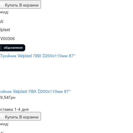
Купить
В корзине
енд:
д:
lplast
1V00306
ойник Valplast ПВХ D200x110мм 87°
9,54
Грн
ставка 1-4 дня
Купить
В корзине
енд:
д: