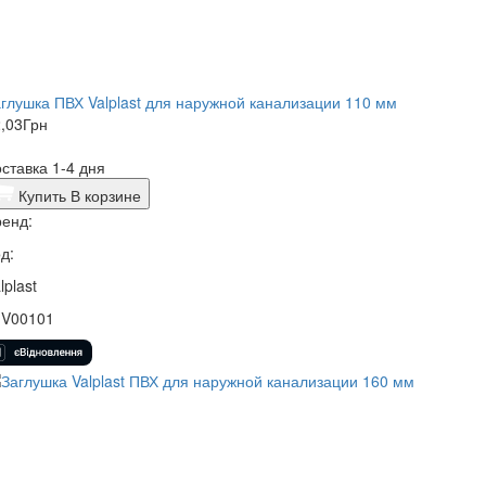
глушка ПВХ Valplast для наружной канализации 110 мм
,03
Грн
ставка 1-4 дня
Купить
В корзине
енд:
д:
lplast
1V00101