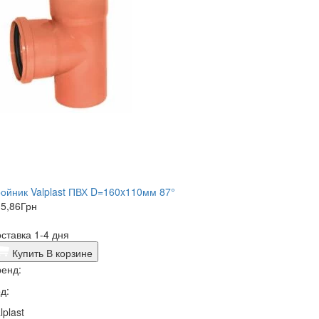
ойник Valplast ПВХ D=160x110мм 87°
5,86
Грн
ставка 1-4 дня
Купить
В корзине
енд:
д:
lplast