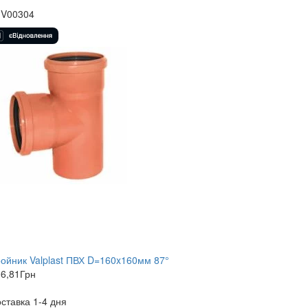
1V00304
ойник Valplast ПВХ D=160x160мм 87°
6,81
Грн
ставка 1-4 дня