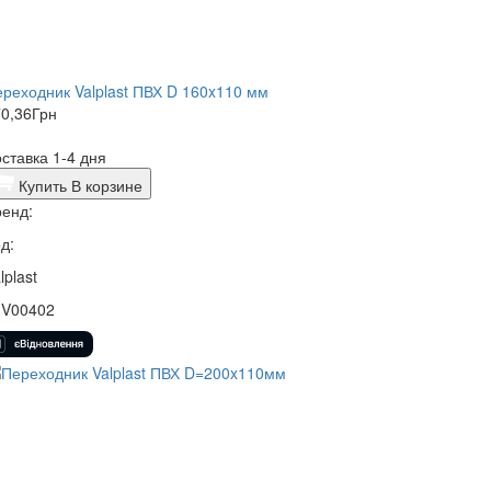
реходник Valplast ПВХ D 160x110 мм
0,36
Грн
ставка 1-4 дня
Купить
В корзине
енд:
д:
lplast
1V00402