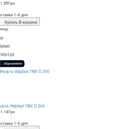
1,95
Грн
ставка 1-4 дня
Купить
В корзине
енд:
д:
lplast
1V00123
фта Valplast ПВХ D 200
1,14
Грн
ставка 1-4 дня