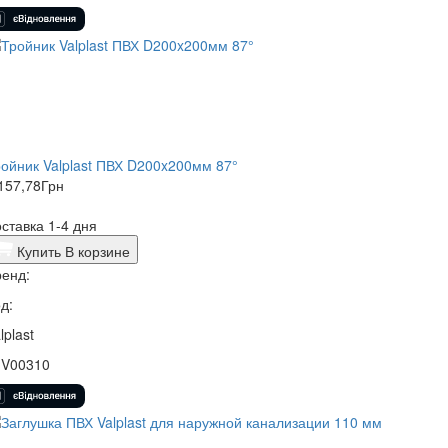
ойник Valplast ПВХ D200x200мм 87°
157,78
Грн
ставка 1-4 дня
Купить
В корзине
енд:
д:
lplast
1V00310