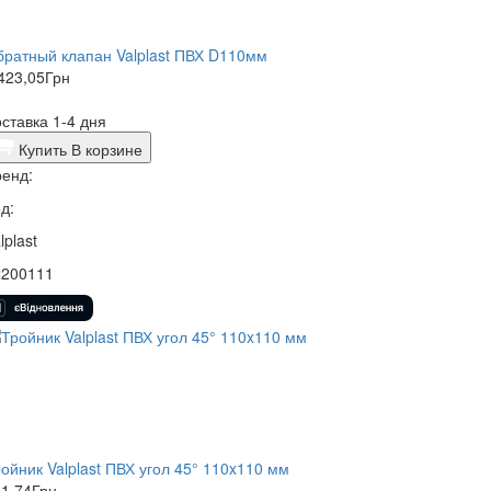
ратный клапан Valplast ПВХ D110мм
423,05
Грн
ставка 1-4 дня
Купить
В корзине
енд:
д:
lplast
2200111
ойник Valplast ПВХ угол 45° 110x110 мм
1,74
Грн