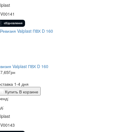
lplast
1V00141
визия Valplast ПВХ D 160
7,65
Грн
ставка 1-4 дня
Купить
В корзине
енд:
д:
lplast
1V00143