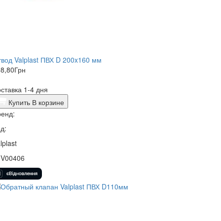
вод Valplast ПВХ D 200x160 мм
8,80
Грн
ставка 1-4 дня
Купить
В корзине
енд:
д:
lplast
1V00406