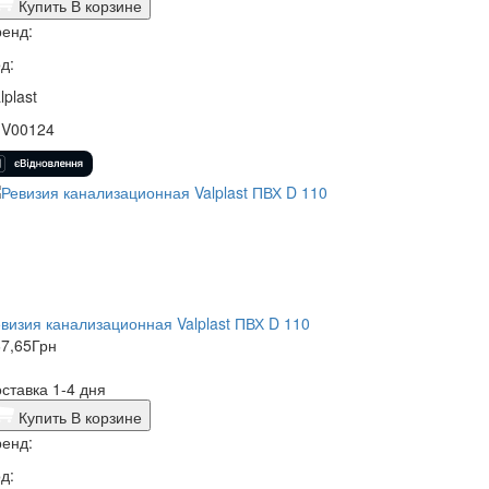
Купить
В корзине
енд:
д:
lplast
1V00124
визия канализационная Valplast ПВХ D 110
7,65
Грн
ставка 1-4 дня
Купить
В корзине
енд:
д: