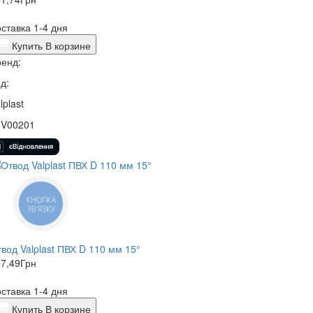
ставка 1-4 дня
Купить
В корзине
енд:
д:
lplast
1V00201
КНОПКА
ЗВ'ЯЗКУ
вод Valplast ПВХ D 110 мм 15°
7,49
Грн
ставка 1-4 дня
Купить
В корзине