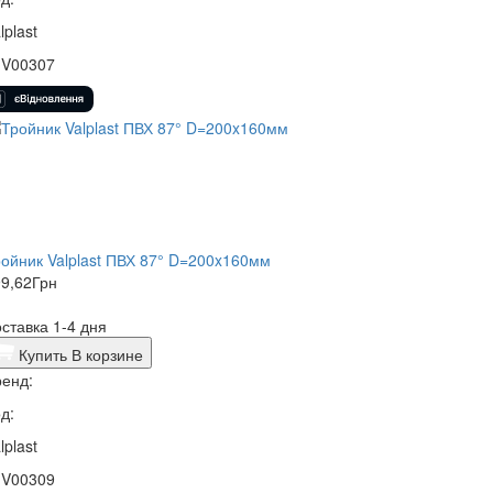
lplast
1V00307
ойник Valplast ПВХ 87° D=200x160мм
9,62
Грн
ставка 1-4 дня
Купить
В корзине
енд:
д:
lplast
1V00309