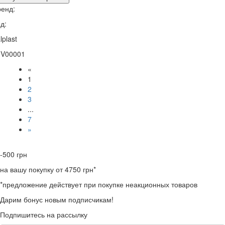
енд:
д:
lplast
1V00001
«
1
2
3
...
7
»
-500
грн
на вашу покупку от 4750 грн*
*предложение действует при покупке неакционных товаров
Дарим бонус новым подписчикам!
Подпишитесь на рассылку