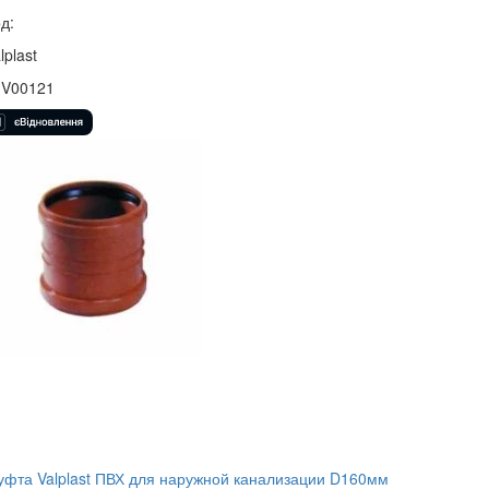
д:
lplast
1V00121
фта Valplast ПВХ для наружной канализации D160мм