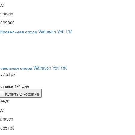
д:
lraven
6099363
овельная опора Walraven Yeti 130
5,12
Грн
ставка 1-4 дня
Купить
В корзине
енд:
д:
lraven
7685130