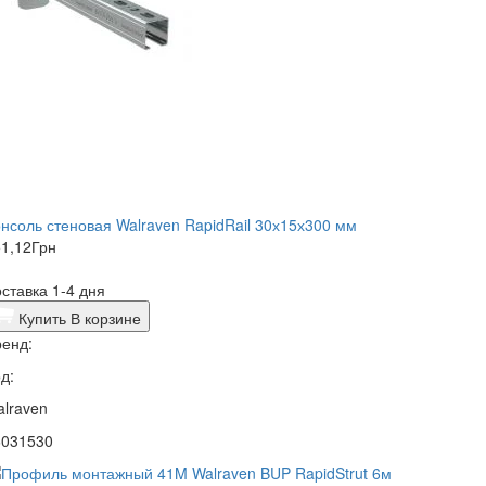
нсоль стеновая Walraven RapidRail 30х15х300 мм
1,12
Грн
ставка 1-4 дня
Купить
В корзине
енд:
д:
lraven
6031530