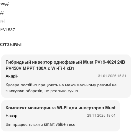
енд:
д:
ust
5FV1537
Отзывы
Гибридный инвертор однофазный Must PV19-4024 24В
PV450V MPPT 100A с Wi-Fi 4 кВт
Андрій
31.01.2026 15:31
Кулера постійно працюють на максимальному режимі не
знижуючи оборотів, не реально гучно
Комплект мониторинга Wi-Fi для инверторов Must
Назар
29.11.2025 18:04
Він працює тільки з smart value і все