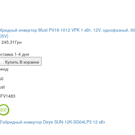
бридный инвертор Must PV18-1012 VPK 1 кВт, 12V, однофазный, 60
05V)
 245,31
Грн
ставка 1-4 дня
Купить
В корзине
енд:
д:
ust
5FV1483