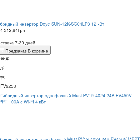
ибридный инвертор Deye SUN-12K-SG04LP3 12 кВт
4 312,84
Грн
ставка 7-30 дней
Предзаказ
В корзине
енд:
д:
eye
5FV9258
ибридный инвертор однофазный Must PV19-4024 24В PV450V MPPT