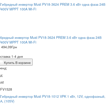
бридный инвертор Must PV18-3624 PREM 3.6 кВт одна фаза 24В
V400V MPPT 100A Wi-Fi
 494,09
Грн
ставка 1-4 дня
Купить
В корзине
енд:
д:
ust
5FV1528