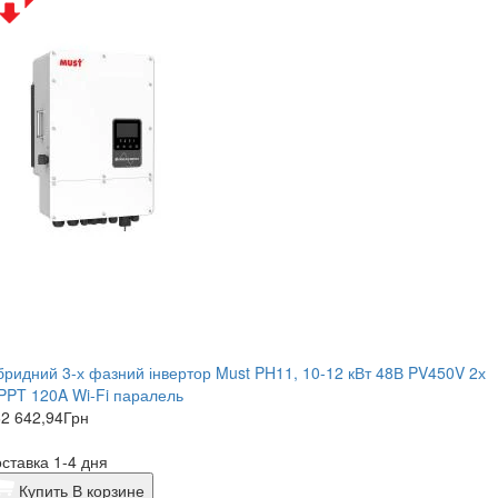
бридний 3-х фазний інвертор Must PH11, 10-12 кВт 48В PV450V 2х
PT 120A Wi-Fi паралель
2 642,94
Грн
ставка 1-4 дня
Купить
В корзине