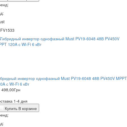
енд:
д:
ust
5FV1533
ибридный инвертор однофазный Must PV19-6048 48В PV450V MPPT
0A с Wi-Fi 6 кВт
 498,00
Грн
ставка 1-4 дня
Купить
В корзине
енд:
д: