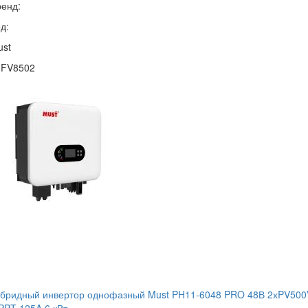
енд:
д:
ust
5FV8502
ибридный инвертор однофазный Must PH11-6048 PRO 48В 2хPV500