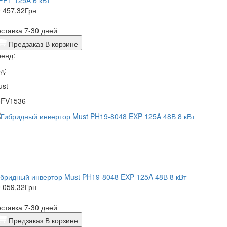
PPT 125A 6 кВт
 457,32
Грн
ставка 7-30 дней
Предзаказ
В корзине
енд:
д:
ust
5FV1536
бридный инвертор Must PH19-8048 EXP 125A 48В 8 кВт
 059,32
Грн
ставка 7-30 дней
Предзаказ
В корзине