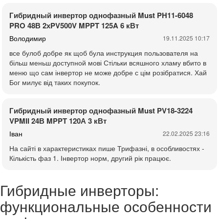
Гибридный инвертор однофазный Must PH11-6048
PRO 48В 2хPV500V MPPT 125A 6 кВт
Володимир
19.11.2025 10:17
все булоб добре як щоб була инструкция пользователя на
більш меньш доступной мові Стільки всяшного хламу вбито в
меню що сам інвертор не може добре с цім розібратися. Хай
Бог милує від таких покупок.
Гибридный инвертор однофазный Must PV18-3224
VPMII 24В MPPT 120А 3 кВт
Іван
22.02.2025 23:16
На сайті в характеристиках пише Трифазні, в особливостях -
Кількість фаз 1. Інвертор норм, другий рік працює.
Гибридные инверторы:
функциональные особенности