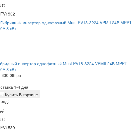
ust
5FV1532
ибридный инвертор однофазный Must PV18-3224 VPMII 24В MPPT
0А 3 кВт
 330,08
Грн
ставка 1-4 дня
Купить
В корзине
енд:
д:
ust
5FV1539