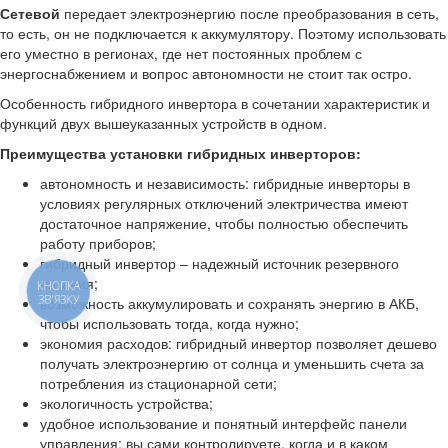
Сетевой
передает электроэнергию после преобразования в сеть,
то есть, он не подключается к аккумулятору. Поэтому использовать
его уместно в регионах, где нет постоянных проблем с
энергоснабжением и вопрос автономности не стоит так остро.
Особенность гибридного инвертора в сочетании характеристик и
функций двух вышеуказанных устройств в одном.
Преимущества установки гибридных инверторов:
автономность и независимость: гибридные инверторы в
условиях регулярных отключений электричества имеют
достаточное напряжение, чтобы полностью обеспечить
работу приборов;
гибридный инвертор – надежный источник резервного
питания;
КНОПКА
ЗВ'ЯЗКУ
возможность аккумулировать и сохранять энергию в АКБ,
чтобы использовать тогда, когда нужно;
экономия расходов: гибридный инвертор позволяет дешево
получать электроэнергию от солнца и уменьшить счета за
потребления из стационарной сети;
экологичность устройства;
удобное использование и понятный интерфейс панели
управления: вы сами контролируете, когда и в каком