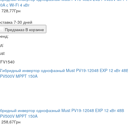
0A с Wi-Fi 4 кВт
 728,77
Грн
ставка 7-30 дней
Предзаказ
В корзине
енд:
д:
ust
5FV1540
бридный инвертор однофазный Must PV19-12048 EXP 12 кВт 48В
хPV500V MPPT 150A
 258,67
Грн