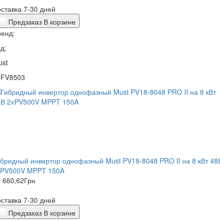
ставка 7-30 дней
Предзаказ
В корзине
енд:
д:
ust
5FV8503
бридный инвертор однофазный Must PV18-8048 PRO II на 8 кВт 48
хPV500V MPPT 150A
 660,62
Грн
ставка 7-30 дней
Предзаказ
В корзине