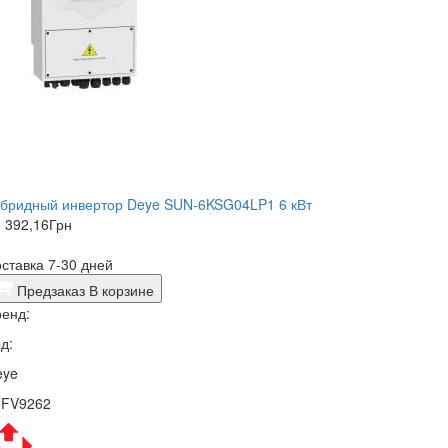
ибридный инвертор Deye SUN-6KSG04LP1 6 кВт
 392,16
Грн
ставка 7-30 дней
Предзаказ
В корзине
енд:
д:
eye
5FV9262