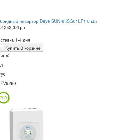
ибридный инвертор Deye SUN-8KSG01LP1 8 кВт
2 243,32
Грн
ставка 1-4 дня
Купить
В корзине
енд:
д:
eye
5FV9260