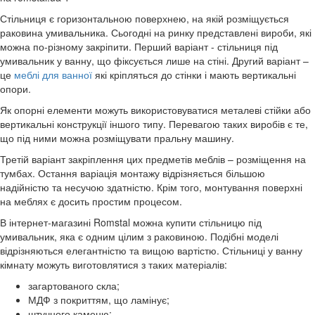
Стільниця є горизонтальною поверхнею, на якій розміщується
раковина умивальника. Сьогодні на ринку представлені вироби, які
можна по-різному закріпити. Перший варіант - стільниця під
умивальник у ванну, що фіксується лише на стіні. Другий варіант –
це
меблі для ванної
які кріпляться до стінки і мають вертикальні
опори.
Як опорні елементи можуть використовуватися металеві стійки або
вертикальні конструкції іншого типу. Перевагою таких виробів є те,
що під ними можна розміщувати пральну машину.
Третій варіант закріплення цих предметів меблів – розміщення на
тумбах. Остання варіація монтажу відрізняється більшою
надійністю та несучою здатністю. Крім того, монтування поверхні
на меблях є досить простим процесом.
В інтернет-магазині Romstal можна купити стільницю під
умивальник, яка є одним цілим з раковиною. Подібні моделі
відрізняються елегантністю та вищою вартістю. Стільниці у ванну
кімнату можуть виготовлятися з таких матеріалів:
загартованого скла;
МДФ з покриттям, що ламінує;
штучного каменю;