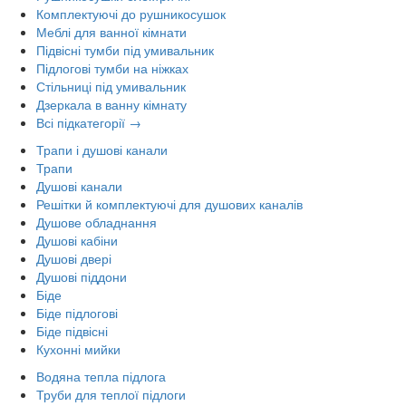
Комплектуючі до рушникосушок
Меблі для ванної кімнати
Підвісні тумби під умивальник
Підлогові тумби на ніжках
Стільниці під умивальник
Дзеркала в ванну кімнату
Всі підкатегорії →
Трапи і душові канали
Трапи
Душові канали
Решітки й комплектуючі для душових каналів
Душове обладнання
Душові кабіни
Душові двері
Душові піддони
Біде
Біде підлогові
Біде підвісні
Кухонні мийки
Водяна тепла підлога
Труби для теплої підлоги