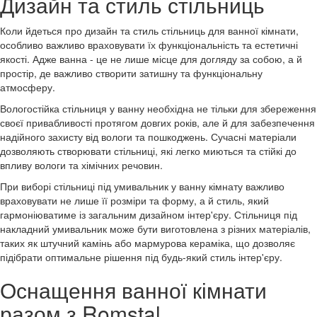
Дизайн та стиль стільниць
Коли йдеться про дизайн та стиль стільниць для ванної кімнати,
особливо важливо враховувати їх функціональність та естетичні
якості. Адже ванна - це не лише місце для догляду за собою, а й
простір, де важливо створити затишну та функціональну
атмосферу.
Вологостійка стільниця у ванну необхідна не тільки для збереження
своєї привабливості протягом довгих років, але й для забезпечення
надійного захисту від вологи та пошкоджень. Сучасні матеріали
дозволяють створювати стільниці, які легко миються та стійкі до
впливу вологи та хімічних речовин.
При виборі стільниці під умивальник у ванну кімнату важливо
враховувати не лише її розміри та форму, а й стиль, який
гармоніюватиме із загальним дизайном інтер'єру. Стільниця під
накладний умивальник може бути виготовлена з різних матеріалів,
таких як штучний камінь або мармурова кераміка, що дозволяє
підібрати оптимальне рішення під будь-який стиль інтер'єру.
Оснащення ванної кімнати
разом з Romstal