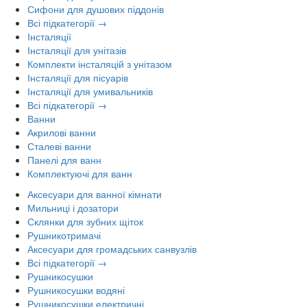
Сифони для душових піддонів
Всі підкатегорії →
Інсталяції
Інсталяції для унітазів
Комплекти інсталяцій з унітазом
Інсталяції для пісуарів
Інсталяції для умивальників
Всі підкатегорії →
Ванни
Акрилові ванни
Сталеві ванни
Панелі для ванн
Комплектуючі для ванн
Аксесуари для ванної кімнати
Мильниці і дозатори
Склянки для зубних щіток
Рушникотримачі
Аксесуари для громадських санвузлів
Всі підкатегорії →
Рушникосушки
Рушникосушки водяні
Рушникосушки електричні