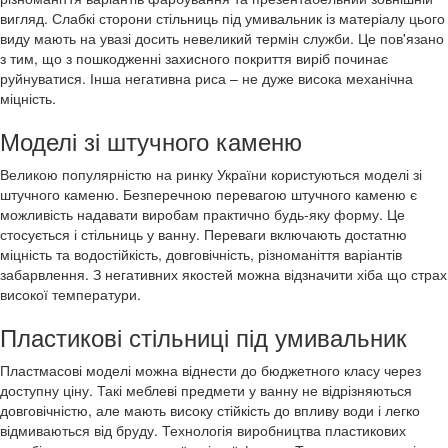
вигляд. Слабкі сторони стільниць під умивальник із матеріалу цього
виду мають на увазі досить невеликий термін служби. Це пов'язано
з тим, що з пошкодженні захисного покриття виріб починає
руйнуватися. Інша негативна риса – не дуже висока механічна
міцність.
Моделі зі штучного каменю
Великою популярністю на ринку України користуються моделі зі
штучного каменю. Безперечною перевагою штучного каменю є
можливість надавати виробам практично будь-яку форму. Це
стосується і стільниць у ванну. Переваги включають достатню
міцність та водостійкість, довговічність, різноманіття варіантів
забарвлення. З негативних якостей можна відзначити хіба що страх
високої температури.
Пластикові стільниці під умивальник
Пластмасові моделі можна віднести до бюджетного класу через
доступну ціну. Такі меблеві предмети у ванну не відрізняються
довговічністю, але мають високу стійкість до впливу води і легко
відмиваються від бруду. Технологія виробництва пластикових