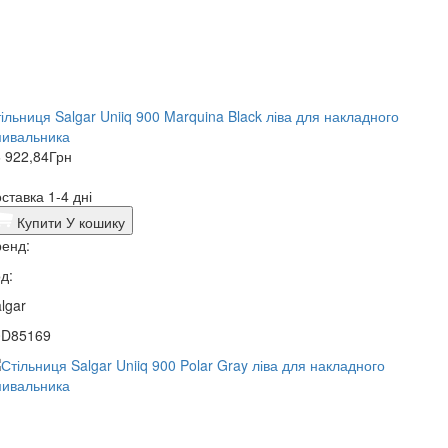
ільниця Salgar Uniiq 900 Marquina Black ліва для накладного
мивальника
 922,84
Грн
ставка 1-4 дні
Купити
У кошику
енд:
д:
lgar
0D85169