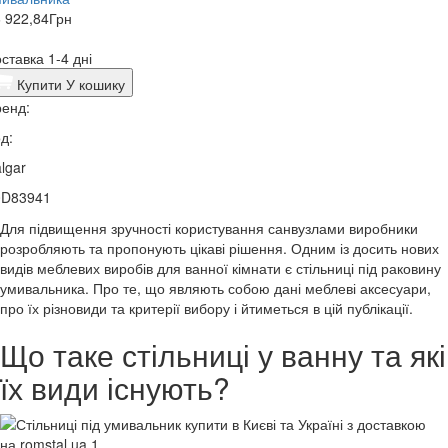
 922,84
Грн
ставка 1-4 дні
Купити
У кошику
енд:
д:
lgar
0D83941
Для підвищення зручності користування санвузлами виробники
розробляють та пропонують цікаві рішення. Одним із досить нових
видів меблевих виробів для ванної кімнати є стільниці під раковину
умивальника. Про те, що являють собою дані меблеві аксесуари,
про їх різновиди та критерії вибору і йтиметься в цій публікації.
Що таке стільниці у ванну та які
їх види існують?