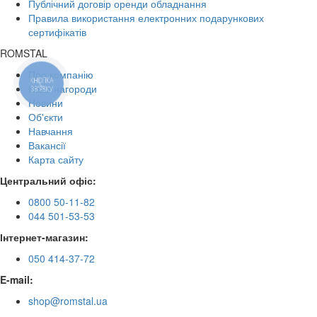
Публічний договір оренди обладнання
Правила використання електронних подарункових
сертифікатів
ROMSTAL
Про компанію
КНОПКА
Наші нагороди
ЗВ'ЯЗКУ
Новини
Об'єкти
Навчання
Вакансії
Карта сайту
Центральний офіс:
0800 50-11-82
044 501-53-53
Інтернет-магазин:
050 414-37-72
E-mail:
shop@romstal.ua