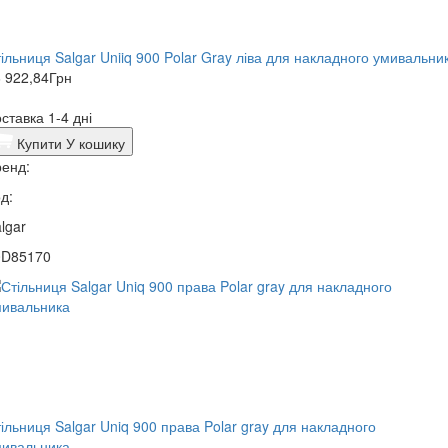
ільниця Salgar Uniiq 900 Polar Gray ліва для накладного умивальни
 922,84
Грн
ставка 1-4 дні
Купити
У кошику
енд:
д:
lgar
0D85170
ільниця Salgar Uniq 900 права Polar gray для накладного
мивальника