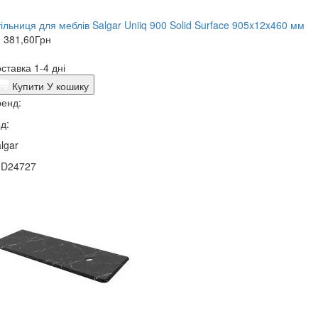
ільниця для меблів Salgar Uniiq 900 Solid Surface 905x12x460 мм
 381,60
Грн
ставка 1-4 дні
Купити
У кошику
енд:
д:
lgar
0D24727