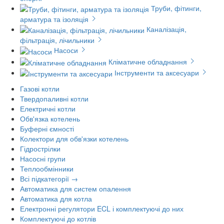
Труби, фітинги,
арматура та ізоляція
Каналізація,
фільтрація, лічильники
Насоси
Кліматичне обладнання
Інструменти та аксесуари
Газові котли
Твердопаливні котли
Електричні котли
Обв'язка котелень
Буферні ємності
Колектори для обв'язки котелень
Гідрострілки
Насосні групи
Теплообмінники
Всі підкатегорії →
Автоматика для систем опалення
Автоматика для котла
Електронні регулятори ECL і комплектуючі до них
Комплектуючі до котлів