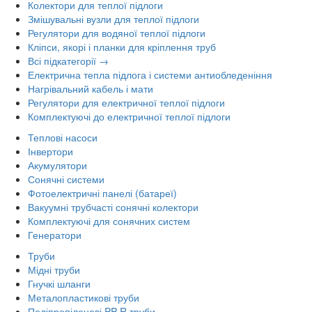
Колектори для теплої підлоги
Змішувальні вузли для теплої підлоги
Регулятори для водяної теплої підлоги
Кліпси, якорі і планки для кріплення труб
Всі підкатегорії →
Електрична тепла підлога і системи антиобледеніння
Нагрівальний кабель і мати
Регулятори для електричної теплої підлоги
Комплектуючі до електричної теплої підлоги
Теплові насоси
Інвертори
Акумулятори
Сонячні системи
Фотоелектричні панелі (батареї)
Вакуумні трубчасті сонячні колектори
Комплектуючі для сонячних систем
Генератори
Труби
Мідні труби
Гнучкі шланги
Металопластикові труби
Поліпропіленові PP-R труби