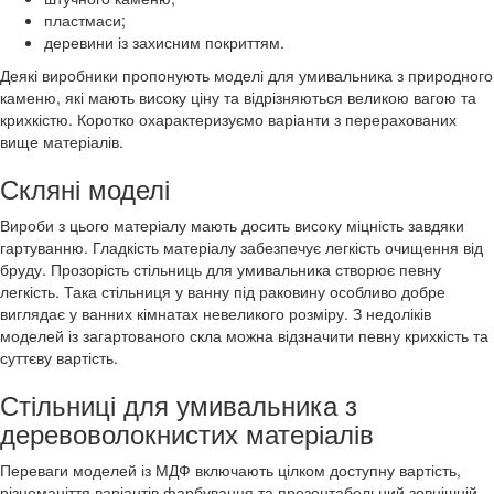
пластмаси;
деревини із захисним покриттям.
Деякі виробники пропонують моделі для умивальника з природного
каменю, які мають високу ціну та відрізняються великою вагою та
крихкістю. Коротко охарактеризуємо варіанти з перерахованих
вище матеріалів.
Скляні моделі
Вироби з цього матеріалу мають досить високу міцність завдяки
гартуванню. Гладкість матеріалу забезпечує легкість очищення від
бруду. Прозорість стільниць для умивальника створює певну
легкість. Така стільниця у ванну під раковину особливо добре
виглядає у ванних кімнатах невеликого розміру. З недоліків
моделей із загартованого скла можна відзначити певну крихкість та
суттєву вартість.
Стільниці для умивальника з
деревоволокнистих матеріалів
Переваги моделей із МДФ включають цілком доступну вартість,
різноманіття варіантів фарбування та презентабельний зовнішній