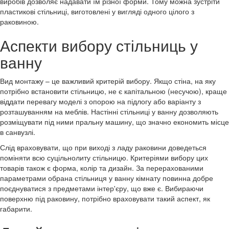
виробів дозволяє надавати їм різної форми. Тому можна зустріти
пластикові стільниці, виготовлені у вигляді одного цілого з
раковиною.
Аспекти вибору стільниць у
ванну
Вид монтажу – це важливий критерій вибору. Якщо стіна, на яку
потрібно встановити стільницю, не є капітальною (несучою), краще
віддати перевагу моделі з опорою на підлогу або варіанту з
розташуванням на меблів. Настінні стільниці у ванну дозволяють
розміщувати під ними пральну машину, що значно економить місце
в санвузлі.
Слід враховувати, що при виході з ладу раковини доведеться
поміняти всю суцільнолиту стільницю. Критеріями вибору цих
товарів також є форма, колір та дизайн. За перерахованими
параметрами обрана стільниця у ванну кімнату повинна добре
поєднуватися з предметами інтер'єру, що вже є. Вибираючи
поверхню під раковину, потрібно враховувати такий аспект, як
габарити.