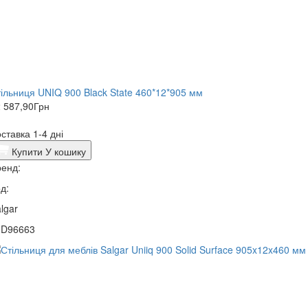
ільниця UNIQ 900 Black State 460*12*905 мм
 587,90
Грн
ставка 1-4 дні
Купити
У кошику
енд:
д:
lgar
0D96663