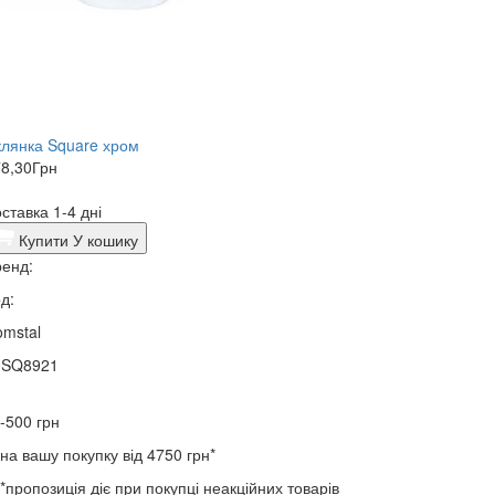
лянка Square хром
8,30
Грн
ставка 1-4 дні
Купити
У кошику
енд:
д:
mstal
0SQ8921
-500
грн
на вашу покупку від 4750 грн*
*пропозиція діє при покупці неакційних товарів