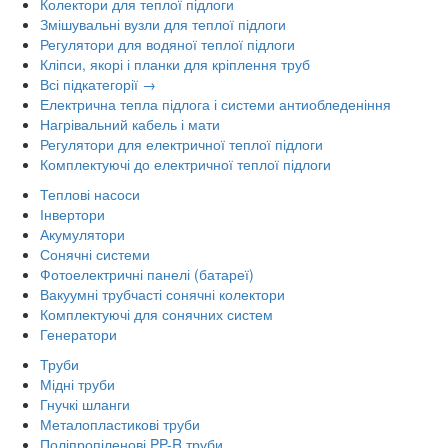
Колектори для теплої підлоги
Змішувальні вузли для теплої підлоги
Регулятори для водяної теплої підлоги
Кліпси, якорі і планки для кріплення труб
Всі підкатегорії →
Електрична тепла підлога і системи антиобледеніння
Нагрівальний кабель і мати
Регулятори для електричної теплої підлоги
Комплектуючі до електричної теплої підлоги
Теплові насоси
Інвертори
Акумулятори
Сонячні системи
Фотоелектричні панелі (батареї)
Вакуумні трубчасті сонячні колектори
Комплектуючі для сонячних систем
Генератори
Труби
Мідні труби
Гнучкі шланги
Металопластикові труби
Поліпропіленові PP-R труби