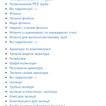
Поліетиленові PEX труби
Всі підкатегорії →
Фітинги
Латунні фітинги
Мідні фітинги
Чавунні і сталеві фітинги
Фітинги з оцинкованої та нержавіючої сталі
Фітинги для металопластикових труб
Всі підкатегорії →
Арматура та комплектуючі
Запірна водяна арматура
Колектори
Шафи колекторні
Регулююча арматура
Запірна газова арматура
Всі підкатегорії →
Ізоляція
Трубна ізоляція
Ізоляція в пластинах і рулонах
Клей для ізоляції
Комплектуючі для ізоляції
Труба захисна гофрована (пешель)