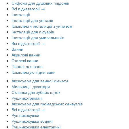
Сифони для душових піддонів
Всі підкатегорії →
Інсталяції
Інсталяції для унітазів
Комплекти інсталяцій з унітазом
Інсталяції для пісуарів
Інсталяції для умивальників
Всі підкатегорії →
Ванни
Акрилові ванни
Сталеві ванни
Панелі для ванн
Комплектуючі для ванн
Аксесуари для ванної кімнати
Мильниці і дозатори
Склянки для зубних щіток
Рушникотримачі
Аксесуари для громадських санвузлів
Всі підкатегорії →
Рушникосушки
Рушникосушки водяні
Рушникосушки електричні