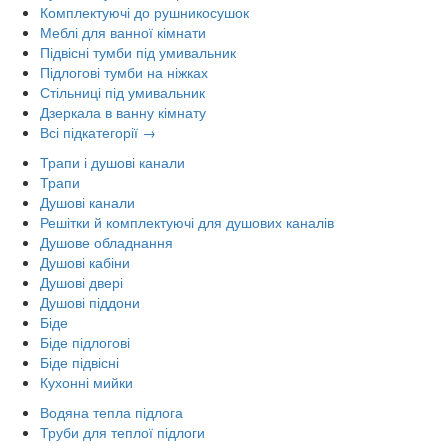
Комплектуючі до рушникосушок
Меблі для ванної кімнати
Підвісні тумби під умивальник
Підлогові тумби на ніжках
Стільниці під умивальник
Дзеркала в ванну кімнату
Всі підкатегорії →
Трапи і душові канали
Трапи
Душові канали
Решітки й комплектуючі для душових каналів
Душове обладнання
Душові кабіни
Душові двері
Душові піддони
Біде
Біде підлогові
Біде підвісні
Кухонні мийки
Водяна тепла підлога
Труби для теплої підлоги