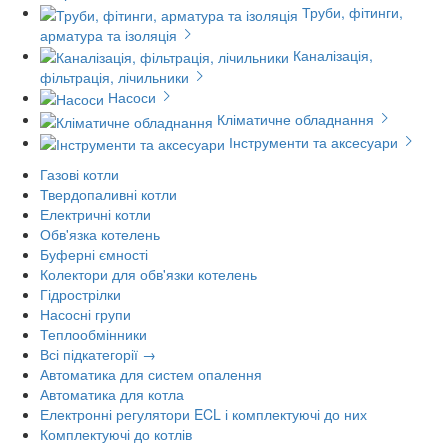
Труби, фітинги,
арматура та ізоляція
Каналізація,
фільтрація, лічильники
Насоси
Кліматичне обладнання
Інструменти та аксесуари
Газові котли
Твердопаливні котли
Електричні котли
Обв'язка котелень
Буферні ємності
Колектори для обв'язки котелень
Гідрострілки
Насосні групи
Теплообмінники
Всі підкатегорії →
Автоматика для систем опалення
Автоматика для котла
Електронні регулятори ECL і комплектуючі до них
Комплектуючі до котлів