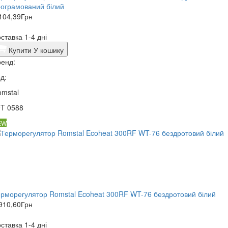
ограмований білий
104,39
Грн
ставка 1-4 дні
Купити
У кошику
енд:
д:
mstal
9T 0588
EW
рморегулятор Romstal Ecoheat 300RF WT-76 бездротовий білий
910,60
Грн
ставка 1-4 дні