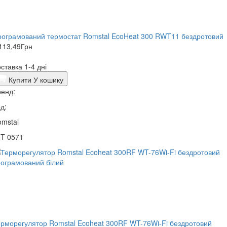
ограмований термостат Romstal EcoHeat 300 RWT11 бездротовий
113,49
Грн
ставка 1-4 дні
Купити
У кошику
енд:
д:
mstal
9T 0571
рморегулятор Romstal Ecoheat 300RF WT-76Wi-Fi бездротовий