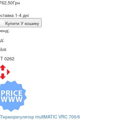
762,50
Грн
ставка 1-4 дні
Купити
У кошику
енд:
д:
lus
9T 0262