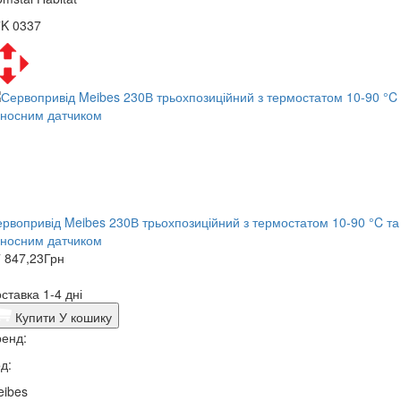
7K 0337
рвопривід Meibes 230В трьохпозиційний з термостатом 10-90 °C та
иносним датчиком
 847,23
Грн
ставка 1-4 дні
Купити
У кошику
енд:
д:
eibes