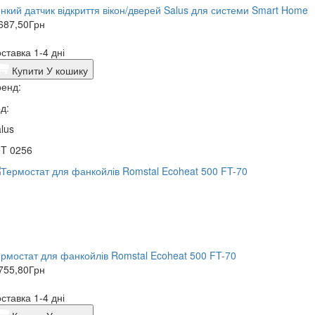
нкий датчик відкриття вікон/дверей Salus для системи Smart Home
687,50
Грн
ставка 1-4 дні
Купити
У кошику
енд:
д:
lus
9T 0256
рмостат для фанкойлів Romstal Ecoheat 500 FT-70
755,80
Грн
ставка 1-4 дні