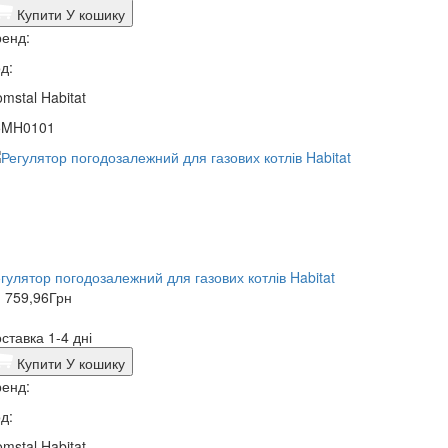
Купити
У кошику
енд:
д:
mstal Habitat
5MH0101
гулятор погодозалежний для газових котлів Habitat
 759,96
Грн
ставка 1-4 дні
Купити
У кошику
енд:
д:
mstal Habitat