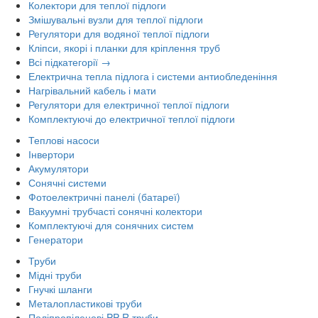
Колектори для теплої підлоги
Змішувальні вузли для теплої підлоги
Регулятори для водяної теплої підлоги
Кліпси, якорі і планки для кріплення труб
Всі підкатегорії →
Електрична тепла підлога і системи антиобледеніння
Нагрівальний кабель і мати
Регулятори для електричної теплої підлоги
Комплектуючі до електричної теплої підлоги
Теплові насоси
Інвертори
Акумулятори
Сонячні системи
Фотоелектричні панелі (батареї)
Вакуумні трубчасті сонячні колектори
Комплектуючі для сонячних систем
Генератори
Труби
Мідні труби
Гнучкі шланги
Металопластикові труби
Поліпропіленові PP-R труби