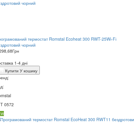
ограмований термостат Romstal Ecoheat 300 RWT-25Wі-Fі
здротовий чорний
298,68
Грн
ставка 1-4 дні
Купити
У кошику
енд:
д:
mstal
9T 0572
EW