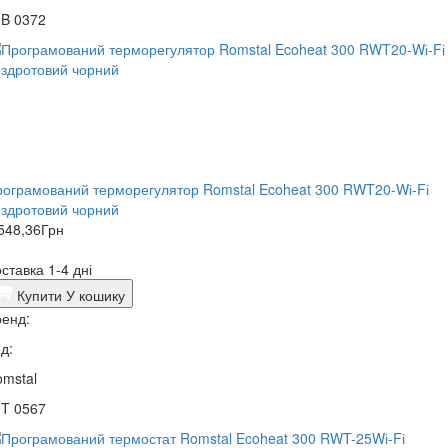
3B 0372
ограмований терморегулятор Romstal Ecoheat 300 RWT20-Wі-Fі
здротовий чорний
548,36
Грн
ставка 1-4 дні
Купити
У кошику
енд:
д:
mstal
9T 0567