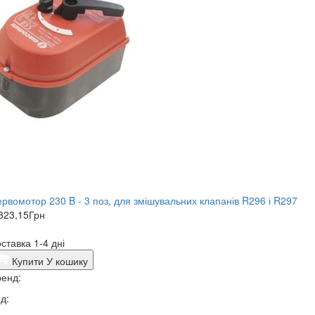
рвомотор 230 B - 3 поз, для змішувальних клапанів R296 і R297
323,15
Грн
ставка 1-4 дні
Купити
У кошику
енд:
д: