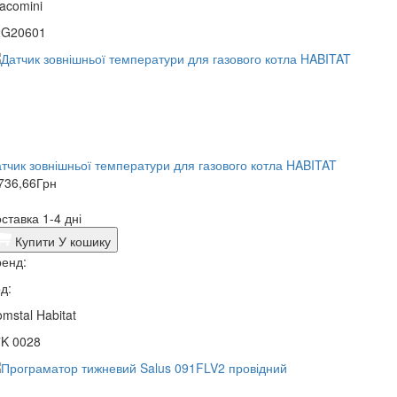
acomini
2G20601
тчик зовнішньої температури для газового котла HABITAT
736,66
Грн
ставка 1-4 дні
Купити
У кошику
енд:
д:
mstal Habitat
7K 0028