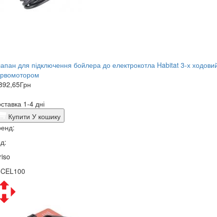
апан для підключення бойлера до електрокотла Habitat 3-х ходовий
ервомотором
892,65
Грн
ставка 1-4 дні
Купити
У кошику
енд:
д:
riso
5CEL100