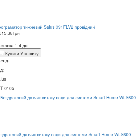
ограматор тижневий Salus 091FLV2 провідний
015,38
Грн
ставка 1-4 дні
Купити
У кошику
енд:
д:
lus
9T 0105
здротовий датчик витоку води для системи Smart Home WLS600