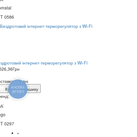
mstal
9T 0586
здротовий інтернет-терморегулятор з Wi-Fi
526,36
Грн
ставка 1-4 дні
КНОПКА
Купити
У кошику
ЗВ'ЯЗКУ
енд:
д:
ngo
9T 0297
«