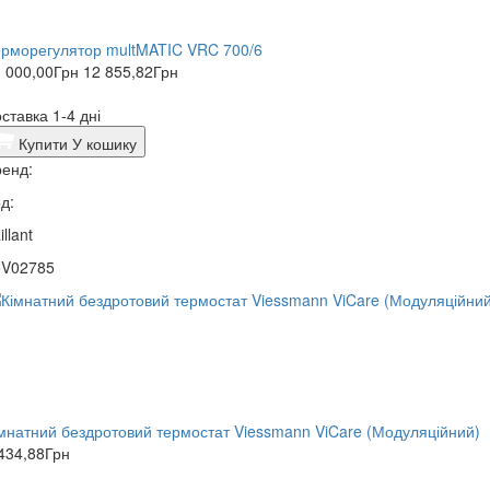
рморегулятор multMATIC VRC 700/6
 000,00
Грн
12 855,82
Грн
ставка 1-4 дні
Купити
У кошику
енд:
д:
illant
5V02785
мнатний бездротовий термостат Viessmann ViCare (Модуляційний)
434,88
Грн