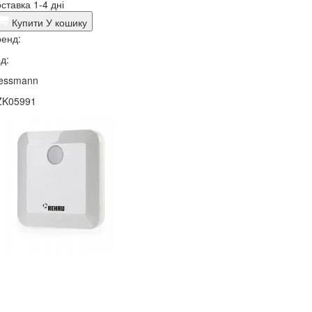
ставка 1-4 дні
Купити
У кошику
енд:
д:
iessmann
ZK05991