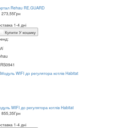
ортал Rehau RE.GUARD
 273,55
Грн
ставка 1-4 дні
Купити
У кошику
енд:
д:
ehau
4RS0941
дуль WIFI до регулятора котлів Habitat
 855,35
Грн
ставка 1-4 дні