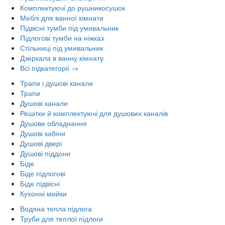
Комплектуючі до рушникосушок
Меблі для ванної кімнати
Підвісні тумби під умивальник
Підлогові тумби на ніжках
Стільниці під умивальник
Дзеркала в ванну кімнату
Всі підкатегорії →
Трапи і душові канали
Трапи
Душові канали
Решітки й комплектуючі для душових каналів
Душове обладнання
Душові кабіни
Душові двері
Душові піддони
Біде
Біде підлогові
Біде підвісні
Кухонні мийки
Водяна тепла підлога
Труби для теплої підлоги