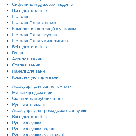
Сифони для душових піддонів
Всі підкатегорії →
Інсталяції
Інсталяції для унітазів
Комплекти інсталяцій з унітазом
Інсталяції для пісуарів
Інсталяції для умивальників
Всі підкатегорії →
Ванни
Акрилові ванни
Сталеві ванни
Панелі для ванн
Комплектуючі для ванн
Аксесуари для ванної кімнати
Мильниці і дозатори
Склянки для зубних щіток
Рушникотримачі
Аксесуари для громадських санвузлів
Всі підкатегорії →
Рушникосушки
Рушникосушки водяні
Рушникосушки електричні