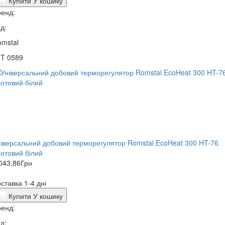
Купити
У кошику
енд:
д:
mstal
9T 0589
іверсальний добовий терморегулятор Romstal EcoHeat 300 HT-76
отовий білий
043,86
Грн
ставка 1-4 дні
Купити
У кошику
енд:
д: