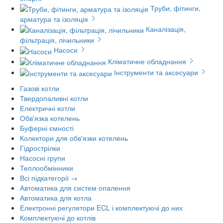
Труби, фітинги,
арматура та ізоляція
Каналізація,
фільтрація, лічильники
Насоси
Кліматичне обладнання
Інструменти та аксесуари
Газові котли
Твердопаливні котли
Електричні котли
Обв'язка котелень
Буферні ємності
Колектори для обв'язки котелень
Гідрострілки
Насосні групи
Теплообмінники
Всі підкатегорії →
Автоматика для систем опалення
Автоматика для котла
Електронні регулятори ECL і комплектуючі до них
Комплектуючі до котлів