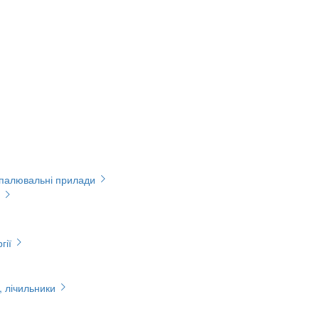
опалювальні прилади
гії
, лічильники