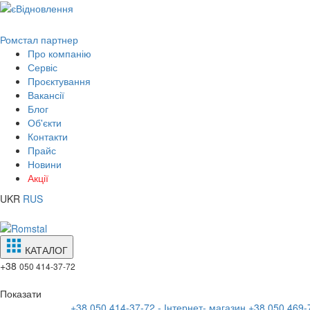
Ромстал партнер
Про компанію
Сервіс
Проєктування
Вакансії
Блог
Об'єкти
Контакти
Прайс
Новини
Акції
UKR
RUS
КАТАЛОГ
+38
050 414-37-72
Показати
+38 050 414-37-72 - Інтернет- магазин
+38 050 469-