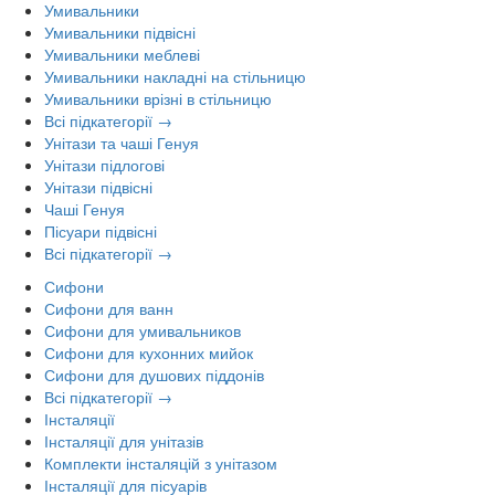
Умивальники
Умивальники підвісні
Умивальники меблеві
Умивальники накладні на стільницю
Умивальники врізні в стільницю
Всі підкатегорії →
Унітази та чаші Генуя
Унітази підлогові
Унітази підвісні
Чаші Генуя
Пісуари підвісні
Всі підкатегорії →
Сифони
Сифони для ванн
Сифони для умивальников
Сифони для кухонних мийок
Сифони для душових піддонів
Всі підкатегорії →
Інсталяції
Інсталяції для унітазів
Комплекти інсталяцій з унітазом
Інсталяції для пісуарів