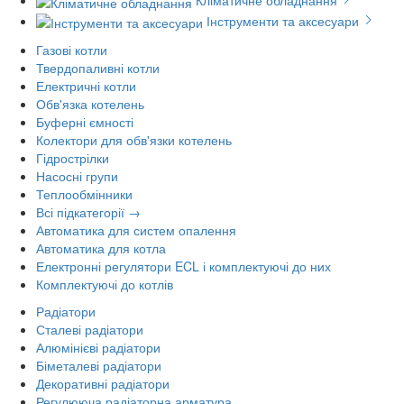
Кліматичне обладнання
Інструменти та аксесуари
Газові котли
Твердопаливні котли
Електричні котли
Обв'язка котелень
Буферні ємності
Колектори для обв'язки котелень
Гідрострілки
Насосні групи
Теплообмінники
Всі підкатегорії →
Автоматика для систем опалення
Автоматика для котла
Електронні регулятори ECL і комплектуючі до них
Комплектуючі до котлів
Радіатори
Сталеві радіатори
Алюмінієві радіатори
Біметалеві радіатори
Декоративні радіатори
Регулююча радіаторна арматура