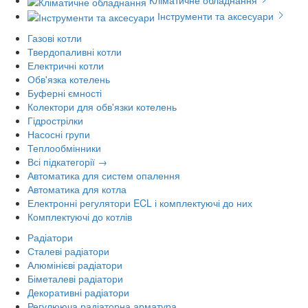
Кліматичне обладнання
Інструменти та аксесуари
Газові котли
Твердопаливні котли
Електричні котли
Обв'язка котелень
Буферні ємності
Колектори для обв'язки котелень
Гідрострілки
Насосні групи
Теплообмінники
Всі підкатегорії →
Автоматика для систем опалення
Автоматика для котла
Електронні регулятори ECL і комплектуючі до них
Комплектуючі до котлів
Радіатори
Сталеві радіатори
Алюмінієві радіатори
Біметалеві радіатори
Декоративні радіатори
Регулююча радіаторна арматура