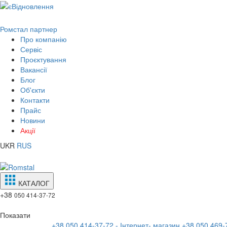
Ромстал партнер
Про компанію
Сервіс
Проєктування
Вакансії
Блог
Об'єкти
Контакти
Прайс
Новини
Акції
UKR
RUS
КАТАЛОГ
+38
050 414-37-72
Показати
+38 050 414-37-72 - Інтернет- магазин
+38 050 469-