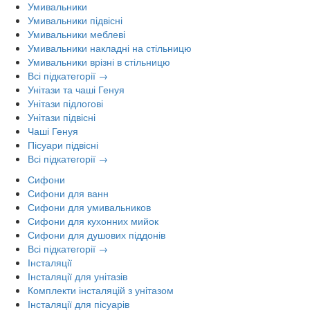
Умивальники
Умивальники підвісні
Умивальники меблеві
Умивальники накладні на стільницю
Умивальники врізні в стільницю
Всі підкатегорії →
Унітази та чаші Генуя
Унітази підлогові
Унітази підвісні
Чаші Генуя
Пісуари підвісні
Всі підкатегорії →
Сифони
Сифони для ванн
Сифони для умивальников
Сифони для кухонних мийок
Сифони для душових піддонів
Всі підкатегорії →
Інсталяції
Інсталяції для унітазів
Комплекти інсталяцій з унітазом
Інсталяції для пісуарів