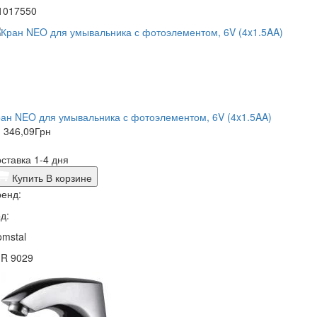
1017550
ан NEO для умывальника с фотоэлементом, 6V (4x1.5AA)
 346,09
Грн
ставка 1-4 дня
Купить
В корзине
енд:
д:
mstal
1R 9029