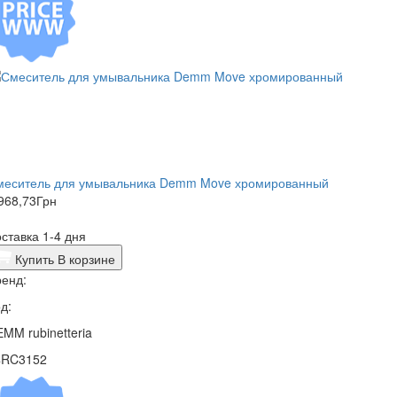
меситель для умывальника Demm Move хромированный
968,73
Грн
ставка 1-4 дня
Купить
В корзине
енд:
д:
MM rubinetteria
4RC3152