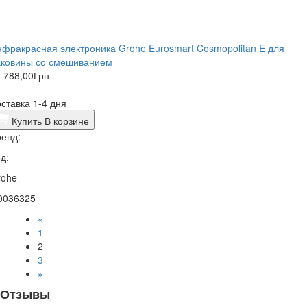
фракрасная электроника Grohe Eurosmart Cosmopolitan E для
аковины со смешиванием
 788,00
Грн
ставка 1-4 дня
Купить
В корзине
енд:
д:
rohe
0036325
«
1
2
3
»
Отзывы