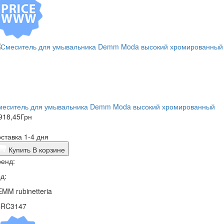
меситель для умывальника Demm Moda высокий хромированный
918,45
Грн
ставка 1-4 дня
Купить
В корзине
енд:
д:
MM rubinetteria
4RC3147