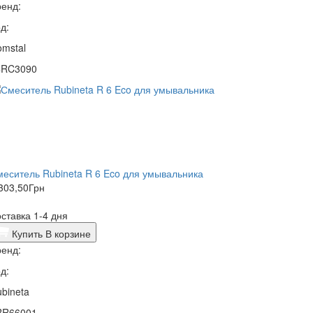
енд:
д:
mstal
4RC3090
еситель Rubineta R 6 Eco для умывальника
303,50
Грн
ставка 1-4 дня
Купить
В корзине
енд:
д:
bineta
RR66001