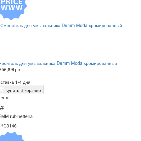
меситель для умывальника Demm Moda хромированный
856,89
Грн
ставка 1-4 дня
Купить
В корзине
енд:
д:
MM rubinetteria
4RC3146