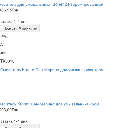
меситель для умывальника Kroner Zen хромированный
486,95
Грн
ставка 1-4 дня
Купить
В корзине
енд:
д:
oner
4TK0010
меситель Kroner Сан-Марино для умывальника хром
003,00
Грн
ставка 1-4 дня