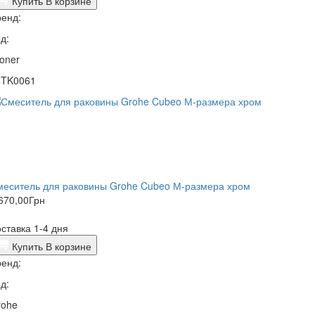
Купить
В корзине
енд:
д:
oner
4TK0061
меситель для раковины Grohe Cubeo М-размера хром
670,00
Грн
ставка 1-4 дня
Купить
В корзине
енд:
д:
rohe