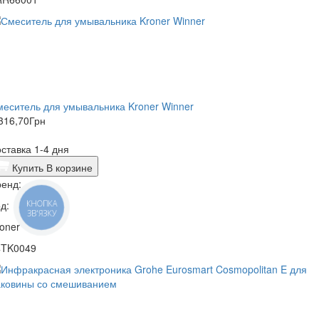
Смеситель для умывальника Kroner Winner
316,70
Грн
ставка 1-4 дня
Купить
В корзине
енд:
д:
КНОПКА
ЗВ'ЯЗКУ
oner
4TK0049