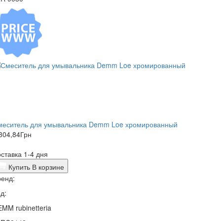
меситель для умывальника Demm Loe хромированный
304,84
Грн
ставка 1-4 дня
Купить
В корзине
енд:
д:
MM rubinetteria