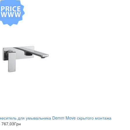
меситель для умывальника Demm Move скрытого монтажа
 767,03
Грн