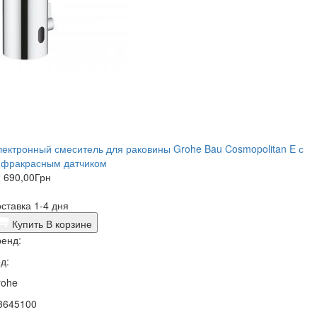
ектронный смеситель для раковины Grohe Bau Cosmopolitan E с
нфракрасным датчиком
 690,00
Грн
ставка 1-4 дня
Купить
В корзине
енд:
д:
rohe
3645100