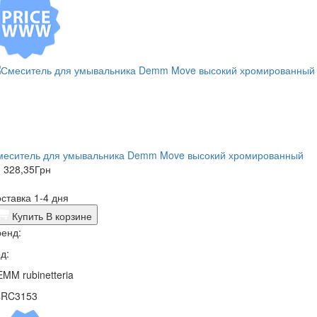
меситель для умывальника Demm Move высокий хромированный
 328,35
Грн
ставка 1-4 дня
Купить
В корзине
енд:
д:
MM rubinetteria
4RC3153