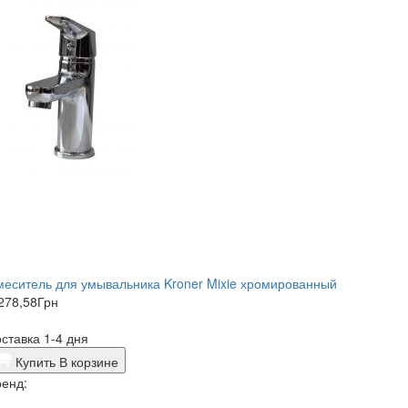
еситель для умывальника Kroner Mixie хромированный
278,58
Грн
ставка 1-4 дня
Купить
В корзине
енд: