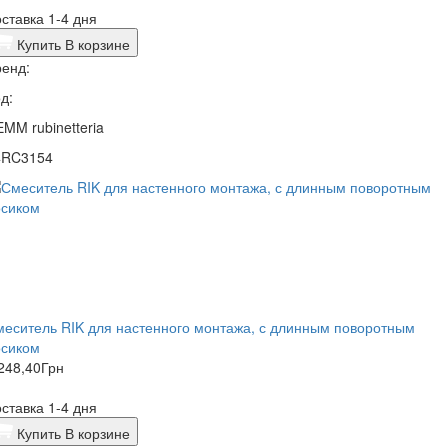
ставка 1-4 дня
Купить
В корзине
енд:
д:
MM rubinetteria
4RC3154
еситель RIK для настенного монтажа, с длинным поворотным
осиком
248,40
Грн
ставка 1-4 дня
Купить
В корзине