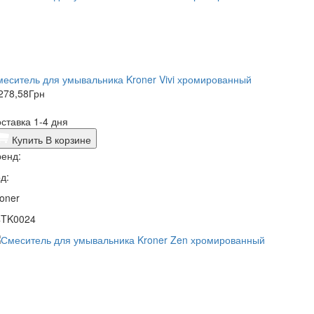
еситель для умывальника Kroner Vivi хромированный
278,58
Грн
ставка 1-4 дня
Купить
В корзине
енд:
д:
oner
4TK0024