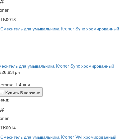
д:
oner
4TK0018
меситель для умывальника Kroner Sync хромированный
326,63
Грн
ставка 1-4 дня
Купить
В корзине
енд:
д:
oner
4TK0014