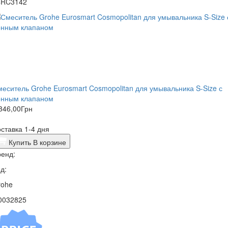
4RC3142
еситель Grohe Eurosmart Cosmopolitan для умывальника S-Size с
онным клапаном
346,00
Грн
ставка 1-4 дня
Купить
В корзине
енд:
д:
rohe
0032825