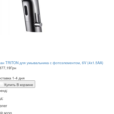
ан TRITON для умывальника с фотоэлементом, 6V (4x1.5AA)
377,19
Грн
ставка 1-4 дня
Купить
В корзине
енд:
д:
oner
1R 9030