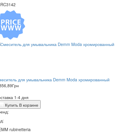
4RC3142
меситель для умывальника Demm Moda хромированный
856,89
Грн
ставка 1-4 дня
Купить
В корзине
енд:
д:
MM rubinetteria