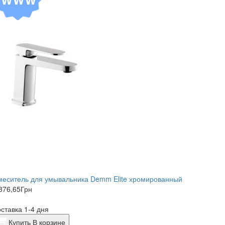
меситель для умывальника Demm Elite хромированный
376,65
Грн
ставка 1-4 дня
Купить
В корзине