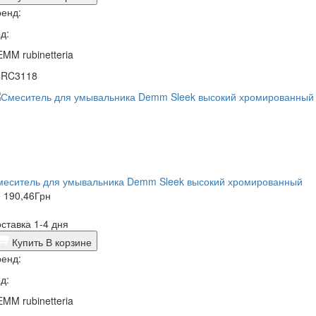
енд:
д:
MM rubinetteria
4RC3118
меситель для умывальника Demm Sleek высокий хромированный
 190,46
Грн
ставка 1-4 дня
Купить
В корзине
енд:
д:
MM rubinetteria