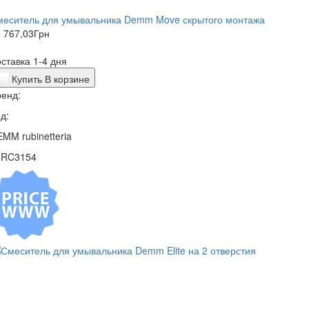
меситель для умывальника Demm Move скрытого монтажа
 767,03
Грн
ставка 1-4 дня
Купить
В корзине
енд:
д:
MM rubinetteria
4RC3154