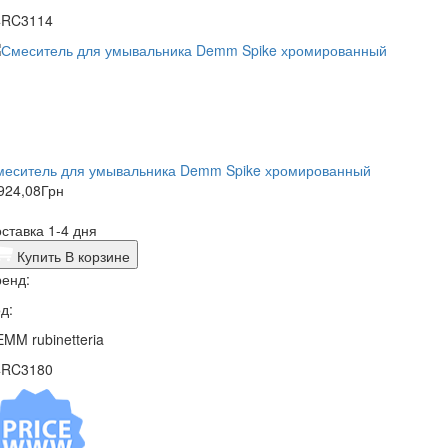
4RC3114
меситель для умывальника Demm Spike хромированный
924,08
Грн
ставка 1-4 дня
Купить
В корзине
енд:
д:
MM rubinetteria
4RC3180