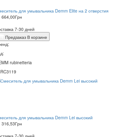
еситель для умывальника Demm Elite на 2 отверстия
 664,00
Грн
ставка 7-30 дней
Предзаказ
В корзине
енд:
д:
MM rubinetteria
4RC3119
меситель для умывальника Demm Lei высокий
 316,53
Грн
ставка 7-30 дней