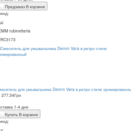
Предзаказ
В корзине
енд:
д:
MM rubinetteria
4RC3173
меситель для умывальника Demm Vara в ретро стиле хромированн
 277,54
Грн
ставка 1-4 дня
Купить
В корзине
енд:
д: