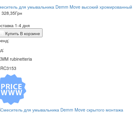
меситель для умывальника Demm Move высокий хромированный
 328,35
Грн
ставка 1-4 дня
Купить
В корзине
енд:
д:
MM rubinetteria
4RC3153