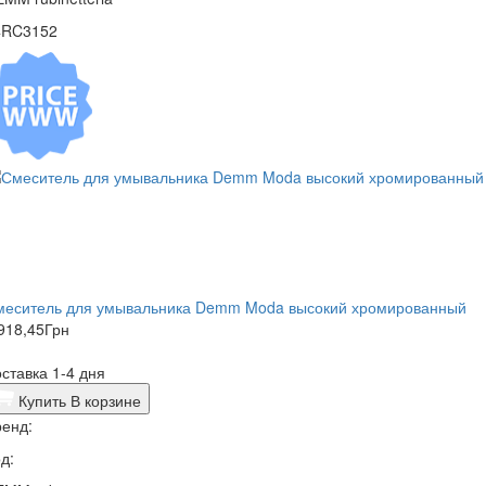
4RC3152
меситель для умывальника Demm Moda высокий хромированный
918,45
Грн
ставка 1-4 дня
Купить
В корзине
енд:
д: