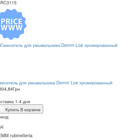
4RC3115
меситель для умывальника Demm Loe хромированный
304,84
Грн
ставка 1-4 дня
Купить
В корзине
енд:
д:
MM rubinetteria