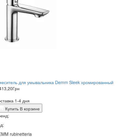
меситель для умывальника Demm Sleek хромированный
413,20
Грн
ставка 1-4 дня
Купить
В корзине
енд:
д:
MM rubinetteria