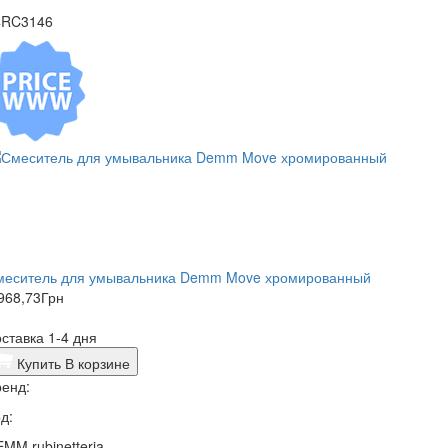
4RC3146
меситель для умывальника Demm Move хромированный
968,73
Грн
ставка 1-4 дня
Купить
В корзине
енд:
д:
MM rubinetteria