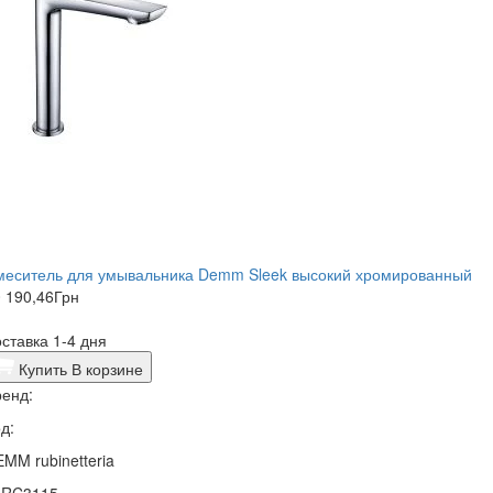
меситель для умывальника Demm Sleek высокий хромированный
 190,46
Грн
ставка 1-4 дня
Купить
В корзине
енд:
д:
MM rubinetteria
4RC3115