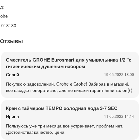
д:
rohe
1018130
Отзывы
Смеситель GROHE Eurosmart для умывальника 1/2 "с
гигиеническим душевым набором
Сергій
19.05.2022 18:00
Покупкою задоволений. Grohe є Grohe! Забирав в магазині,
все швидко і оперативно, але не видали гарантійний талон(((
Кран с таймером TEMPO холодная вода 3-7 SEC
Ирина
11.05.2022 14:14
Пользуюсь уже три месяца все устраивает, проблем нет.
Достоинства: качество, цена