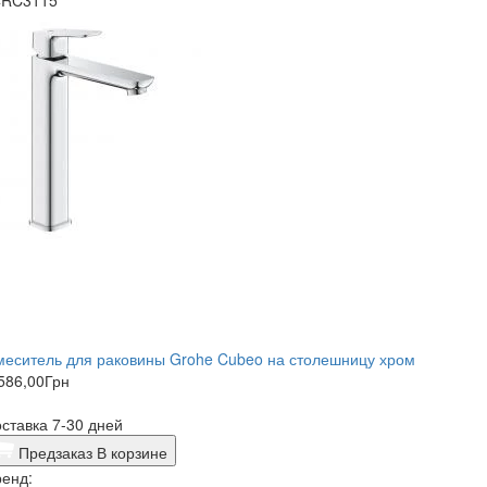
еситель для раковины Grohe Cubeo на столешницу хром
586,00
Грн
ставка 7-30 дней
Предзаказ
В корзине
енд: