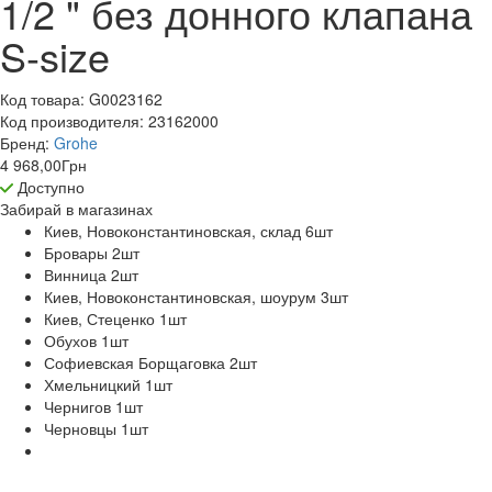
1/2 " без донного клапана
S-size
Код товара:
G0023162
Код производителя:
23162000
Бренд:
Grohe
4 968,00
Грн
Доступно
Забирай в
магазинах
Киев, Новоконстантиновская, склад 6
шт
Бровары 2
шт
Винница 2
шт
Киев, Новоконстантиновская, шоурум 3
шт
Киев, Стеценко 1
шт
Обухов 1
шт
Софиевская Борщаговка 2
шт
Хмельницкий 1
шт
Чернигов 1
шт
Черновцы 1
шт