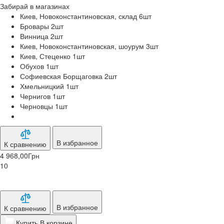
Забирай в
магазинах
Киев, Новоконстантиновская, склад 6
шт
Бровары 2
шт
Винница 2
шт
Киев, Новоконстантиновская, шоурум 3
шт
Киев, Стеценко 1
шт
Обухов 1
шт
Софиевская Борщаговка 2
шт
Хмельницкий 1
шт
Чернигов 1
шт
Черновцы 1
шт
В избранное
К сравнению
4 968,00
Грн
10
В избранное
К сравнению
Купить
В корзине