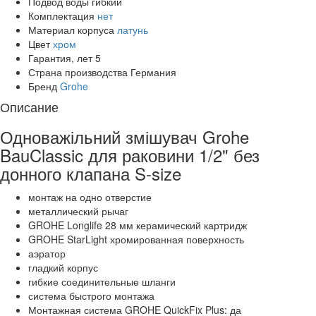
Подвод воды
гибкий
Комплектация
нет
Материал корпуса
латунь
Цвет
хром
Гарантия, лет
5
Страна производства
Германия
Бренд
Grohe
Описание
Одноважільний змішувач Grohe
BauClassic для раковини 1/2" без
донного клапана S-size
монтаж на одно отверстие
металлический рычаг
GROHE Longlife 28 мм керамический картридж
GROHE StarLight хромированная поверхность
аэратор
гладкий корпус
гибкие соединительные шланги
система быстрого монтажа
Монтажная система GROHE QuickFix Plus: да