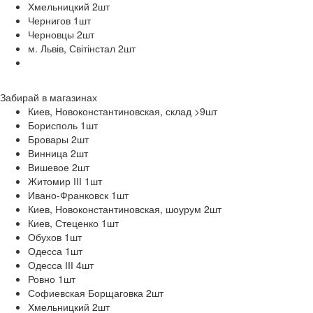
Хмельницкий 2
шт
Чернигов 1
шт
Черновцы 2
шт
м. Львів, Світінстал 2
шт
Забирай в
магазинах
Киев, Новоконстантиновская, склад >9
шт
Борисполь 1
шт
Бровары 2
шт
Винница 2
шт
Вишевое 2
шт
Житомир ІІІ 1
шт
Ивано-Франковск 1
шт
Киев, Новоконстантиновская, шоурум 2
шт
Киев, Стеценко 1
шт
Обухов 1
шт
Одесса 1
шт
Одесса ІІІ 4
шт
Ровно 1
шт
Софиевская Борщаговка 2
шт
Хмельницкий 2
шт