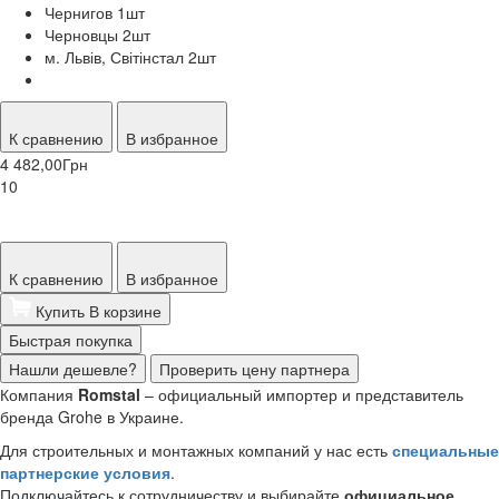
Чернигов 1
шт
Черновцы 2
шт
м. Львів, Світінстал 2
шт
К сравнению
В избранное
4 482,00
Грн
10
К сравнению
В избранное
Купить
В корзине
Быстрая покупка
Нашли дешевле?
Проверить цену партнера
Компания
Romstal
– официальный импортер и представитель
бренда Grohe в Украине.
Для строительных и монтажных компаний у нас есть
специальные
партнерские условия
.
Подключайтесь к сотрудничеству и выбирайте
официальное