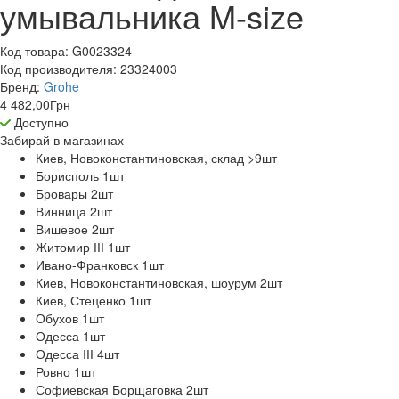
умывальника M-size
Код товара:
G0023324
Код производителя:
23324003
Бренд:
Grohe
4 482,00
Грн
Доступно
Забирай в
магазинах
Киев, Новоконстантиновская, склад >9
шт
Борисполь 1
шт
Бровары 2
шт
Винница 2
шт
Вишевое 2
шт
Житомир ІІІ 1
шт
Ивано-Франковск 1
шт
Киев, Новоконстантиновская, шоурум 2
шт
Киев, Стеценко 1
шт
Обухов 1
шт
Одесса 1
шт
Одесса ІІІ 4
шт
Ровно 1
шт
Софиевская Борщаговка 2
шт