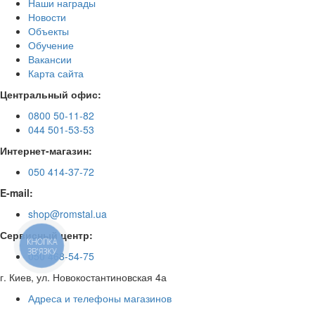
Наши награды
Новости
Объекты
Обучение
Вакансии
Карта сайта
Центральный офис:
0800 50-11-82
044 501-53-53
Интернет-магазин:
050 414-37-72
E-mail:
shop@romstal.ua
Сервисный центр:
КНОПКА
ЗВ'ЯЗКУ
050 468-54-75
г. Киев, ул. Новокостантиновская 4а
Адреса и телефоны магазинов