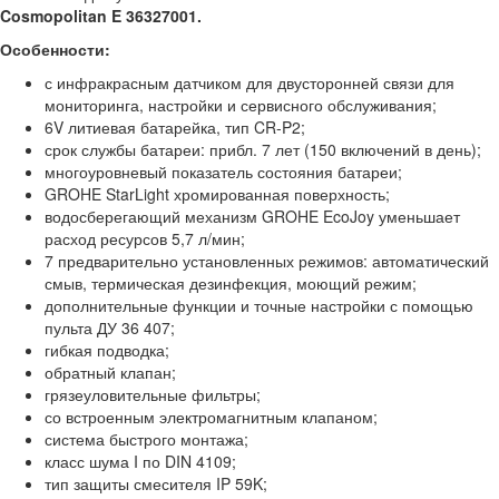
Cosmopolitan E 36327001.
Особенности:
с инфракрасным датчиком для двусторонней связи для
мониторинга, настройки и сервисного обслуживания;
6V литиевая батарейка, тип CR-P2;
срок службы батареи: прибл. 7 лет (150 включений в день);
многоуровневый показатель состояния батареи;
GROHE StarLight хромированная поверхность;
водосберегающий механизм GROHE EcoJoy уменьшает
расход ресурсов 5,7 л/мин;
7 предварительно установленных режимов: автоматический
смыв, термическая дезинфекция, моющий режим;
дополнительные функции и точные настройки с помощью
пульта ДУ 36 407;
гибкая подводка;
обратный клапан;
грязеуловительные фильтры;
со встроенным электромагнитным клапаном;
система быстрого монтажа;
класс шума I по DIN 4109;
тип защиты смесителя IP 59K;