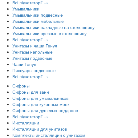
Всі підкатегорії →
Умывальники
Умывальники подвесные
Умывальники мебельные
Умывальники накладные на столешницу
Умывальники врезные в столешницу
Всі підкатегорії →
Унитазы и чаши Генуя
Унитазы напольные
Унитазы подвесные
Чаши Генуя
Писсуары подвесные
Всі підкатегорії →
Сифоны
Сифоны для ванн
Сифоны для умывальников
Сифоны для кухонных моек
Сифоны для душевых поддонов
Всі підкатегорії →
Инсталляции
Инсталляции для унитазов
Комплекты инсталляций с унитазом