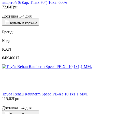
защитой (6 бар, Tmax 70°) 16x2, 600м
72,04
Грн
Доставка 1-4 дня
Купить
В корзине
Бренд:
Код:
KAN
64K40017
Труба Rehau Rautherm Speed PE-Xa 10,1х1,1 ММ.
115,62
Грн
Доставка 1-4 дня