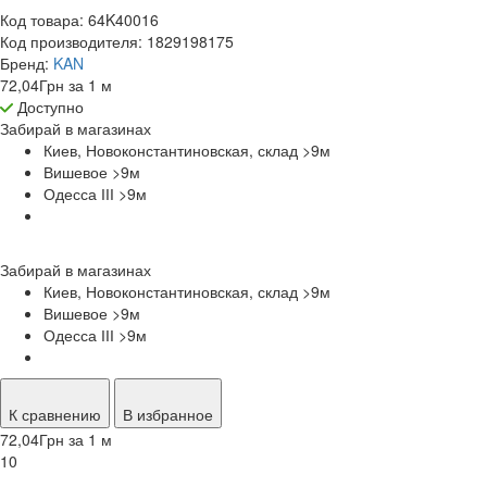
Код товара:
64K40016
Код производителя:
1829198175
Бренд:
KAN
72,04
Грн
за 1 м
Доступно
Забирай в
магазинах
Киев, Новоконстантиновская, склад >9
м
Вишевое >9
м
Одесса ІІІ >9
м
Забирай в
магазинах
Киев, Новоконстантиновская, склад >9
м
Вишевое >9
м
Одесса ІІІ >9
м
К сравнению
В избранное
72,04
Грн
за 1 м
10