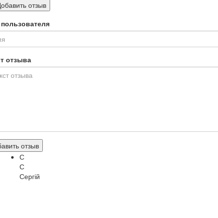
Добавить отзыв
 пользователя
ст отзыва
авить отзыв
С
С
Сергій