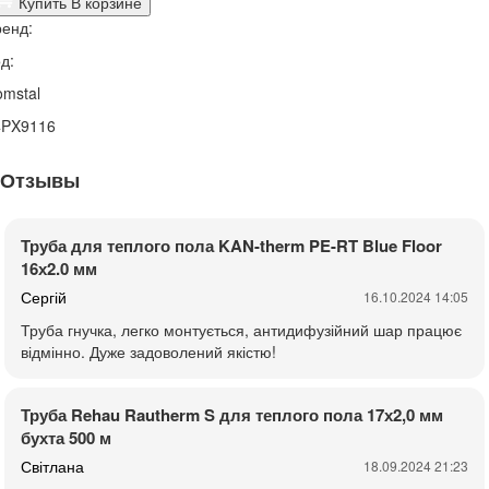
Купить
В корзине
енд:
д:
mstal
4PX9116
Отзывы
Труба для теплого пола KAN-therm PE-RT Blue Floor
16х2.0 мм
Сергій
16.10.2024 14:05
Труба гнучка, легко монтується, антидифузійний шар працює
відмінно. Дуже задоволений якістю!
Труба Rehau Rautherm S для теплого пола 17х2,0 мм
бухта 500 м
Світлана
18.09.2024 21:23