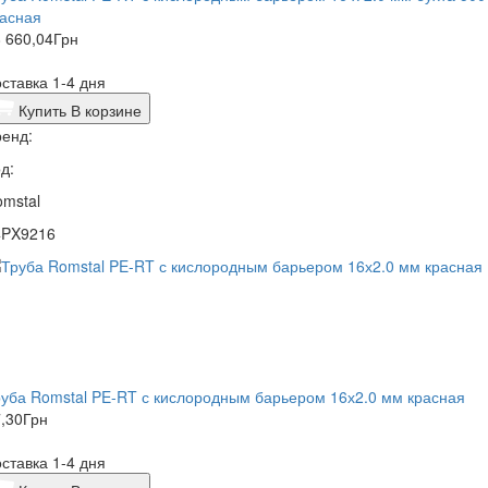
расная
 660,04
Грн
ставка 1-4 дня
Купить
В корзине
енд:
д:
mstal
4PX9216
уба Romstal PE-RT с кислородным барьером 16х2.0 мм красная
,30
Грн
ставка 1-4 дня