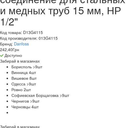
и медных труб 15 мм, НР
1/2"
Код товара:
D13G4115
Код производителя:
013G4115
Бренд:
Danfoss
242,40
Грн
Доступно
Забирай в
магазинах
Борисполь >9
шт
Винница 4
шт
Вишевое 8
шт
Одесса >9
шт
Ровно 2
шт
Софиевская Борщаговка >9
шт
Чернигов >9
шт
Черновцы 4
шт
Забирай в
магазинах