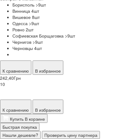
Борисполь >9
шт
Винница 4
шт
Вишевое 8
шт
Одесса >9
шт
Ровно 2
шт
Софиевская Борщаговка >9
шт
Чернигов >9
шт
Черновцы 4
шт
К сравнению
В избранное
242,40
Грн
10
К сравнению
В избранное
Купить
В корзине
Быстрая покупка
Нашли дешевле?
Проверить цену партнера