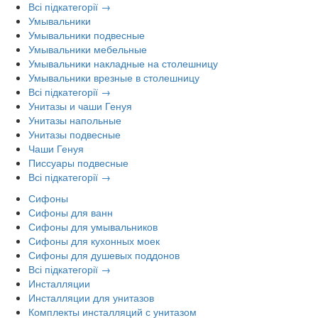
Всі підкатегорії →
Умывальники
Умывальники подвесные
Умывальники мебельные
Умывальники накладные на столешницу
Умывальники врезные в столешницу
Всі підкатегорії →
Унитазы и чаши Генуя
Унитазы напольные
Унитазы подвесные
Чаши Генуя
Писсуары подвесные
Всі підкатегорії →
Сифоны
Сифоны для ванн
Сифоны для умывальников
Сифоны для кухонных моек
Сифоны для душевых поддонов
Всі підкатегорії →
Инсталляции
Инсталляции для унитазов
Комплекты инсталляций с унитазом