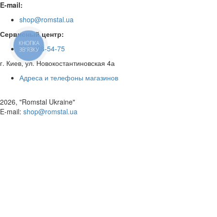
E-mail:
shop@romstal.ua
Сервисный центр:
КНОПКА
050 468-54-75
ЗВ'ЯЗКУ
г. Киев, ул. Новокостантиновская 4а
Адреса и телефоны магазинов
2026, "Romstal Ukraine"
​E-mail:
shop@romstal.ua