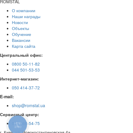
ROMSTAL
О компании
Наши награды
Новости
Объекты
Обучение
Вакансии
Карта сайта
Центральный офис:
0800 50-11-82
044 501-53-53
Интернет-магазин:
050 414-37-72
E-mail:
shop@romstal.ua
Сервисный центр:
050 468-54-75
КНОПКА
ЗВ'ЯЗКУ
г. Киев, ул. Новокостантиновская 4а