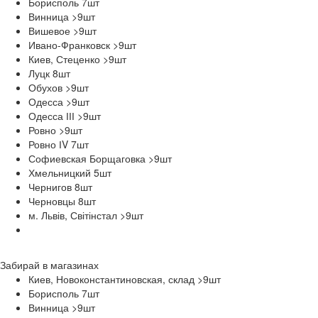
Борисполь 7
шт
Винница >9
шт
Вишевое >9
шт
Ивано-Франковск >9
шт
Киев, Стеценко >9
шт
Луцк 8
шт
Обухов >9
шт
Одесса >9
шт
Одесса ІІІ >9
шт
Ровно >9
шт
Ровно ІV 7
шт
Софиевская Борщаговка >9
шт
Хмельницкий 5
шт
Чернигов 8
шт
Черновцы 8
шт
м. Львів, Світінстал >9
шт
Забирай в
магазинах
Киев, Новоконстантиновская, склад >9
шт
Борисполь 7
шт
Винница >9
шт