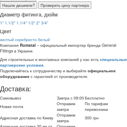
Нашли дешевле?
Проверить цену партнера
Диаметр фитинга, дюйм
1"
1.1/2"
1.1/4"
1/2"
2"
3/4"
Цвет
желтый
серебристо-белый
Компания
Romstal
– официальный импортер бренда General
Fittings в Украине.
Для строительных и монтажных компаний у нас есть
специальные
партнерские условия
.
Подключайтесь к сотрудничеству и выбирайте
официальное
оборудование
с гарантией от производителя.
Доставка:
Самовывоз
Завтра с 09:00
Бесплатно
Отправим
По тарифам
Новая почта
завтра
перевозчика
Отправим
Адресная доставка по Киеву
300 грн
завтра
Адресная доставка 30 км от
Отправим