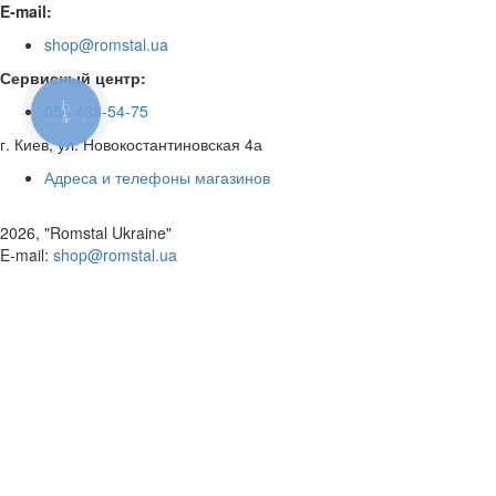
E-mail:
shop@romstal.ua
Сервисный центр:
КНОПКА
050 468-54-75
ЗВ'ЯЗКУ
г. Киев, ул. Новокостантиновская 4а
Адреса и телефоны магазинов
2026, "Romstal Ukraine"
​E-mail:
shop@romstal.ua