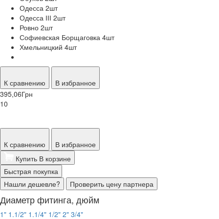
Одесса 2
шт
Одесса ІІІ 2
шт
Ровно 2
шт
Софиевская Борщаговка 4
шт
Хмельницкий 4
шт
К сравнению
В избранное
395,06
Грн
10
К сравнению
В избранное
Купить
В корзине
Быстрая покупка
Нашли дешевле?
Проверить цену партнера
Диаметр фитинга, дюйм
1"
1.1/2"
1.1/4"
1/2"
2"
3/4"