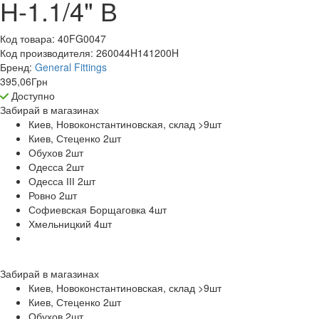
Н-1.1/4" В
Код товара:
40FG0047
Код производителя:
260044H141200H
Бренд:
General Fittings
395,06
Грн
Доступно
Забирай в
магазинах
Киев, Новоконстантиновская, склад >9
шт
Киев, Стеценко 2
шт
Обухов 2
шт
Одесса 2
шт
Одесса ІІІ 2
шт
Ровно 2
шт
Софиевская Борщаговка 4
шт
Хмельницкий 4
шт
Забирай в
магазинах
Киев, Новоконстантиновская, склад >9
шт
Киев, Стеценко 2
шт
Обухов 2
шт