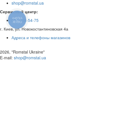
shop@romstal.ua
Сервисный центр:
КНОПКА
050 468-54-75
ЗВ'ЯЗКУ
г. Киев, ул. Новокостантиновская 4а
Адреса и телефоны магазинов
2026, "Romstal Ukraine"
​E-mail:
shop@romstal.ua