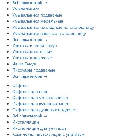
Всі підкатегорії →
Умывальники
Умывальники подвесные
Умывальники мебельные
Умывальники накладные на столешницу
Умывальники врезные в столешницу
Всі підкатегорії →
Унитазы и чаши Генуя
Унитазы напольные
Унитазы подвесные
Чаши Генуя
Писсуары подвесные
Всі підкатегорії →
Сифоны
Сифоны для ванн
Сифоны для умывальников
Сифоны для кухонных моек
Сифоны для душевых поддонов
Всі підкатегорії →
Инсталляции
Инсталляции для унитазов
Комплекты инсталляций с унитазом