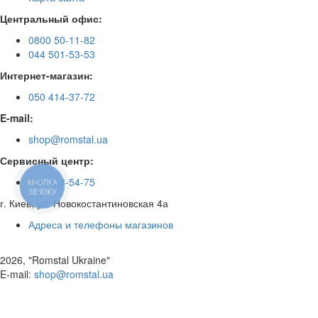
Центральный офис:
0800 50-11-82
044 501-53-53
Интернет-магазин:
050 414-37-72
E-mail:
shop@romstal.ua
Сервисный центр:
050 468-54-75
КНОПКА
ЗВ'ЯЗКУ
г. Киев, ул. Новокостантиновская 4а
Адреса и телефоны магазинов
2026, "Romstal Ukraine"
​E-mail:
shop@romstal.ua