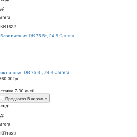
д:
rrera
1KR1622
ок питания DR 75 Вт, 24 В Carrera
860,00
Грн
ставка 7-30 дней
Предзаказ
В корзине
енд:
д:
rrera
1KR1623