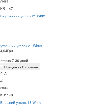
rrera
1KR1147
утренний уголок 21 White
4,04
Грн
ставка 7-30 дней
Предзаказ
В корзине
енд:
д:
rrera
1KR1148