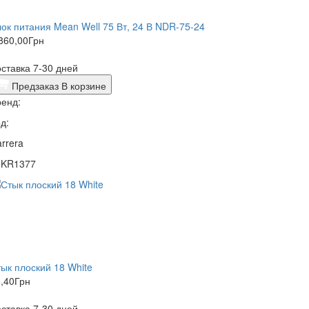
ок питания Mean Well 75 Вт, 24 В NDR-75-24
860,00
Грн
ставка 7-30 дней
Предзаказ
В корзине
енд:
д:
rrera
1KR1377
ык плоский 18 White
,40
Грн
ставка 7-30 дней