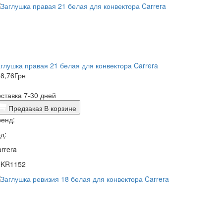
глушка правая 21 белая для конвектора Carrera
8,76
Грн
ставка 7-30 дней
Предзаказ
В корзине
енд:
д:
rrera
1KR1152