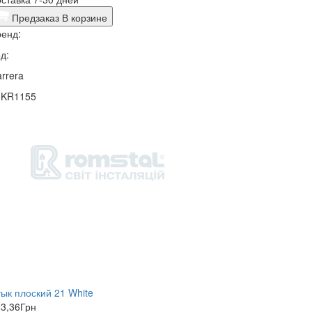
Предзаказ
В корзине
енд:
д:
rrera
1KR1155
ык плоский 21 White
3,36
Грн