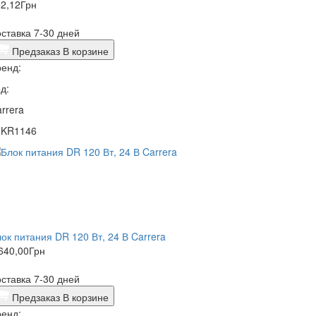
2,12
Грн
ставка 7-30 дней
Предзаказ
В корзине
енд:
д:
rrera
1KR1146
ок питания DR 120 Вт, 24 В Carrera
640,00
Грн
ставка 7-30 дней
Предзаказ
В корзине
енд: