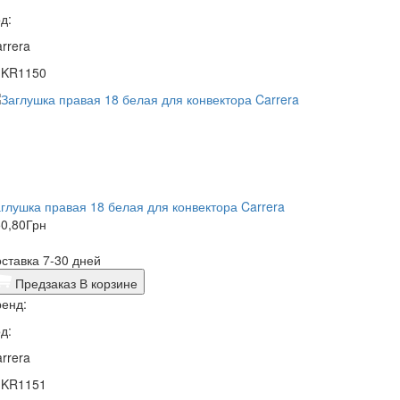
д:
rrera
1KR1150
глушка правая 18 белая для конвектора Carrera
0,80
Грн
ставка 7-30 дней
Предзаказ
В корзине
енд:
д:
rrera
1KR1151