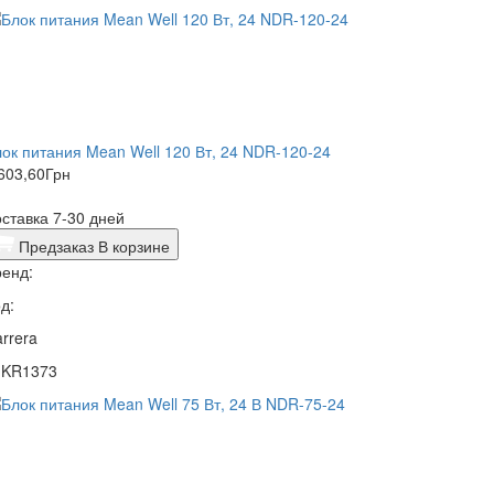
ок питания Mean Well 120 Вт, 24 NDR-120-24
603,60
Грн
ставка 7-30 дней
Предзаказ
В корзине
енд:
д:
rrera
1KR1373