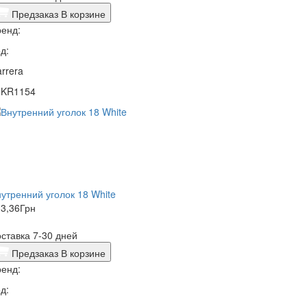
Предзаказ
В корзине
енд:
д:
rrera
1KR1154
утренний уголок 18 White
3,36
Грн
ставка 7-30 дней
Предзаказ
В корзине
енд:
д: