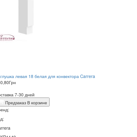
глушка левая 18 белая для конвектора Carrera
0,80
Грн
ставка 7-30 дней
Предзаказ
В корзине
енд:
д:
rrera
1KR1149