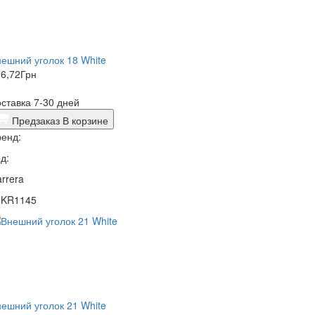
ешний уголок 18 White
6,72
Грн
ставка 7-30 дней
Предзаказ
В корзине
енд:
д:
rrera
1KR1145
ешний уголок 21 White