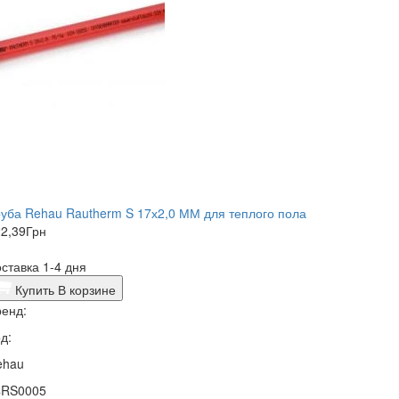
уба Rehau Rautherm S 17х2,0 ММ для теплого пола
2,39
Грн
ставка 1-4 дня
Купить
В корзине
енд:
д:
ehau
4RS0005