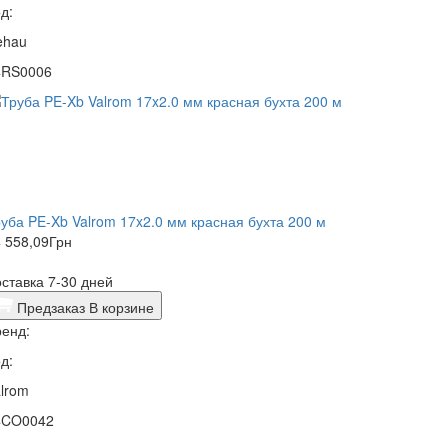
д:
ehau
4RS0006
уба PE-Xb Valrom 17x2.0 мм красная бухта 200 м
 558,09
Грн
ставка 7-30 дней
Предзаказ
В корзине
енд:
д:
lrom
4CO0042