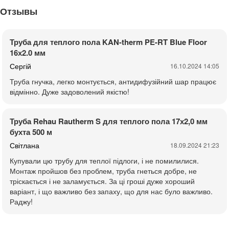
Отзывы
Труба для теплого пола KAN-therm PE-RT Blue Floor
16х2.0 мм
Сергій
16.10.2024 14:05
Труба гнучка, легко монтується, антидифузійний шар працює
відмінно. Дуже задоволений якістю!
Труба Rehau Rautherm S для теплого пола 17х2,0 мм
бухта 500 м
Світлана
18.09.2024 21:23
Купували цю трубу для теплої підлоги, і не помилилися.
Монтаж пройшов без проблем, труба гнеться добре, не
тріскається і не заламується. За ці гроші дуже хороший
варіант, і що важливо без запаху, що для нас було важливо.
Раджу!