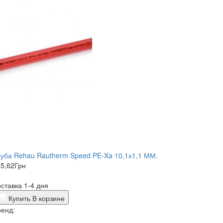
уба Rehau Rautherm Speed PE-Xa 10,1х1,1 ММ.
5,62
Грн
ставка 1-4 дня
Купить
В корзине
енд: