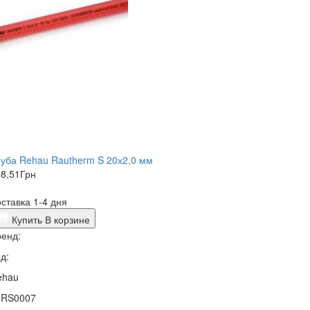
уба Rehau Rautherm S 20х2,0 мм
8,51
Грн
ставка 1-4 дня
Купить
В корзине
енд:
д:
ehau
4RS0007