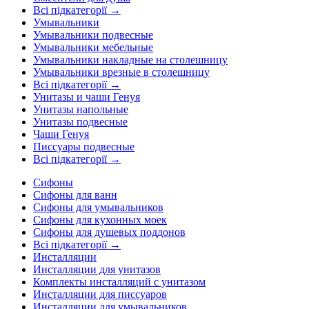
Всі підкатегорії →
Умывальники
Умывальники подвесные
Умывальники мебельные
Умывальники накладные на столешницу
Умывальники врезные в столешницу
Всі підкатегорії →
Унитазы и чаши Генуя
Унитазы напольные
Унитазы подвесные
Чаши Генуя
Писсуары подвесные
Всі підкатегорії →
Сифоны
Сифоны для ванн
Сифоны для умывальников
Сифоны для кухонных моек
Сифоны для душевых поддонов
Всі підкатегорії →
Инсталляции
Инсталляции для унитазов
Комплекты инсталляций с унитазом
Инсталляции для писсуаров
Инсталляции для умывальников