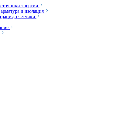
сточники энергии
 арматура и изоляция
трация, счетчики
ание