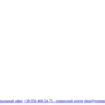
нтральный офис
+38 050 468-54-75 - сервисний центр
shop@romstal