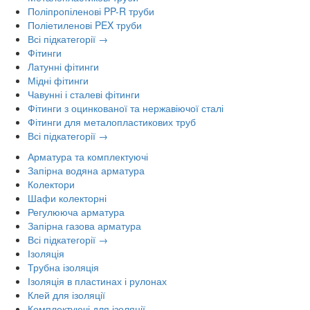
Поліпропіленові PP-R труби
Поліетиленові PEX труби
Всі підкатегорії →
Фітинги
Латунні фітинги
Мідні фітинги
Чавунні і сталеві фітинги
Фітинги з оцинкованої та нержавіючої сталі
Фітинги для металопластикових труб
Всі підкатегорії →
Арматура та комплектуючі
Запірна водяна арматура
Колектори
Шафи колекторні
Регулююча арматура
Запірна газова арматура
Всі підкатегорії →
Ізоляція
Трубна ізоляція
Ізоляція в пластинах і рулонах
Клей для ізоляції
Комплектуючі для ізоляції