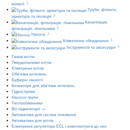
енергії
Труби, фітинги,
арматура та ізоляція
Каналізація,
фільтрація, лічильники
Насоси
Кліматичне обладнання
Інструменти та аксесуари
Газові котли
Твердопаливні котли
Електричні котли
Обв'язка котелень
Буферні ємності
Колектори для обв'язки котелень
Гідрострілки
Насосні групи
Теплообмінники
Всі підкатегорії →
Автоматика для систем опалення
Автоматика для котла
Електронні регулятори ECL і комплектуючі до них