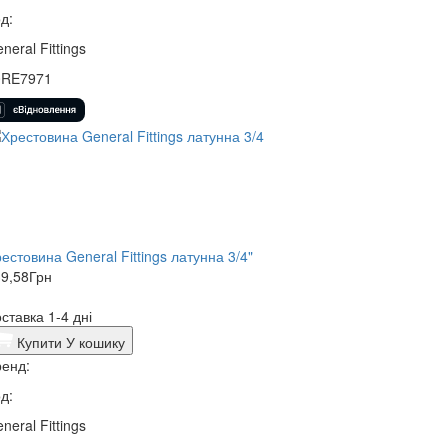
д:
neral Fittings
0RE7971
естовина General Fittings латунна 3/4"
9,58
Грн
ставка 1-4 дні
Купити
У кошику
енд:
д:
neral Fittings