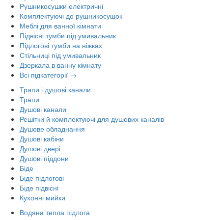
Рушникосушки електричні
Комплектуючі до рушникосушок
Меблі для ванної кімнати
Підвісні тумби під умивальник
Підлогові тумби на ніжках
Стільниці під умивальник
Дзеркала в ванну кімнату
Всі підкатегорії →
Трапи і душові канали
Трапи
Душові канали
Решітки й комплектуючі для душових каналів
Душове обладнання
Душові кабіни
Душові двері
Душові піддони
Біде
Біде підлогові
Біде підвісні
Кухонні мийки
Водяна тепла підлога