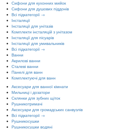
Сифони для кухонних мийок
Сифони для душових піддонів
Всі підкатегорії →
Інсталяції
Інсталяції для унітазів
Комплекти інсталяцій з унітазом
Інсталяції для пісуарів
Інсталяції для умивальників
Всі підкатегорії →
Ванни
Акрилові ванни
Сталеві ванни
Панелі для ванн
Комплектуючі для ванн
Аксесуари для ванної кімнати
Мильниці і дозатори
Склянки для зубних щіток
Рушникотримачі
Аксесуари для громадських санвузлів
Всі підкатегорії →
Рушникосушки
Рушникосушки водяні