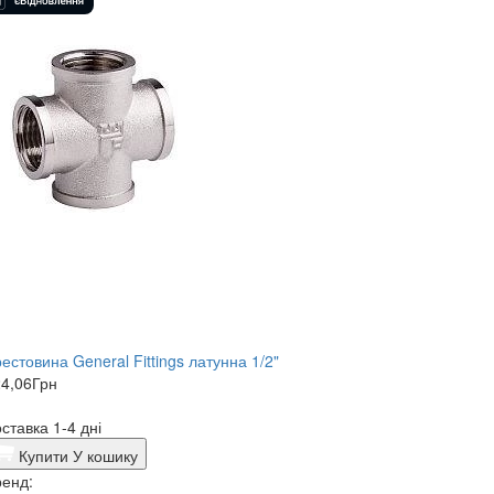
естовина General Fittings латунна 1/2"
4,06
Грн
ставка 1-4 дні
Купити
У кошику
енд: