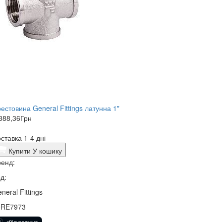
естовина General Fittings латунна 1"
388,36
Грн
ставка 1-4 дні
Купити
У кошику
енд:
д:
neral Fittings
0RE7973