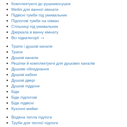
Комплектуючі до рушникосушок
Меблі для ванної кімнати
Підвісні тумби під умивальник
Підлогові тумби на ніжках
Стільниці під умивальник
Дзеркала в ванну кімнату
Всі підкатегорії →
Трапи і душові канали
Трапи
Душові канали
Решітки й комплектуючі для душових каналів
Душове обладнання
Душові кабіни
Душові двері
Душові піддони
Біде
Біде підлогові
Біде підвісні
Кухонні мийки
Водяна тепла підлога
Труби для теплої підлоги