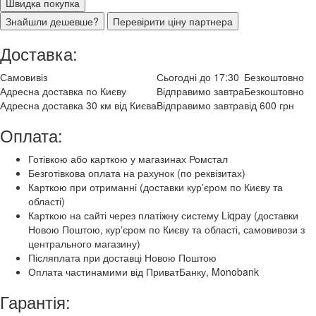
Швидка покупка
Знайшли дешевше?
Перевірити ціну партнера
Доставка:
Самовивіз
Сьогодні до 17:30
Безкоштовно
Адресна доставка по Києву
Відправимо завтра
Безкоштовно
Адресна доставка 30 км від Києва
Відправимо завтра
від 600 грн
Оплата:
Готівкою або карткою у магазинах Ромстал
Безготівкова оплата на рахунок (по реквізитах)
Карткою при отриманні (доставки курʼєром по Києву та
області)
Карткою на сайті через платіжну систему Liqpay (доставки
Новою Поштою, курʼєром по Києву та області, самовивози з
центрального магазину)
Післяплата при доставці Новою Поштою
Оплата частинамими від ПриватБанку, Monobank
Гарантія: