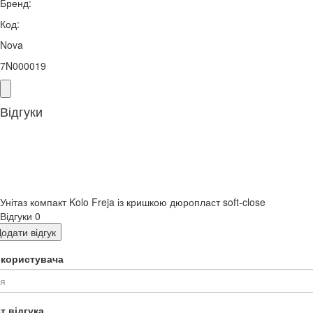
Бренд:
Код:
Nova
7N000019
Відгуки
Унітаз компакт Kolo Freja із кришкою дюропласт soft-close
Відгуки
0
одати відгук
я користувача
т відгука