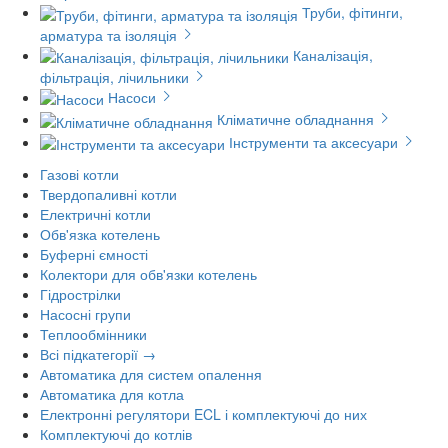
Труби, фітинги,
арматура та ізоляція
Каналізація,
фільтрація, лічильники
Насоси
Кліматичне обладнання
Інструменти та аксесуари
Газові котли
Твердопаливні котли
Електричні котли
Обв'язка котелень
Буферні ємності
Колектори для обв'язки котелень
Гідрострілки
Насосні групи
Теплообмінники
Всі підкатегорії →
Автоматика для систем опалення
Автоматика для котла
Електронні регулятори ECL і комплектуючі до них
Комплектуючі до котлів