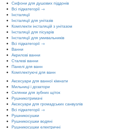
Сифони для душових піддонів
Всі підкатегорії →
Інсталяції
Інсталяції для унітазів
Комплекти інсталяцій з унітазом
Інсталяції для пісуарів
Інсталяції для умивальників
Всі підкатегорії →
Ванни
Акрилові ванни
Сталеві ванни
Панелі для ванн
Комплектуючі для ванн
Аксесуари для ванної кімнати
Мильниці і дозатори
Склянки для зубних щіток
Рушникотримачі
Аксесуари для громадських санвузлів
Всі підкатегорії →
Рушникосушки
Рушникосушки водяні
Рушникосушки електричні