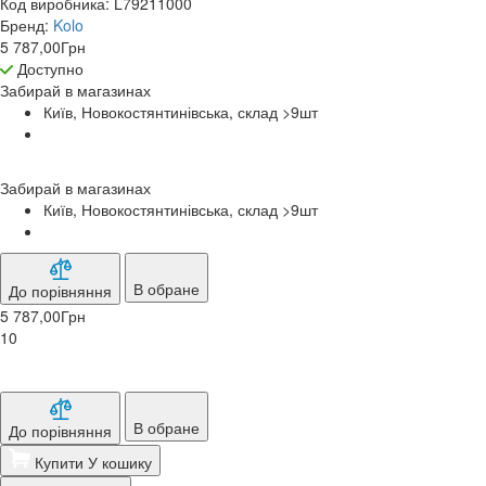
Код виробника:
L79211000
Бренд:
Kolo
5 787,00
Грн
Доступно
Забирай в
магазинах
Київ, Новокостянтинівська, склад >9
шт
Забирай в
магазинах
Київ, Новокостянтинівська, склад >9
шт
В обране
До порівняння
5 787,00
Грн
10
В обране
До порівняння
Купити
У кошику