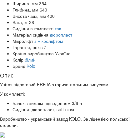
Ширина, мм
354
Глибина, мм
640
Висота чаші, мм
400
Вага, кг
28
Сидіння в комплекті
так
Матеріал сидіння
дюропласт
Мікроліфт
з мікроліфтом
Гарантія, років
7
Країна виробництва
Україна
Колір
білий
Бренд
Kolo
Опис
Унітаз підлоговий FREJA з горизонтальним випуском
У комплекті:
Бачок з нижнім підведенням 3/6 л
Сидіння: дюропласт, soft-close
Виробництво - український завод KOLO. За ліцензією польської
сторони.