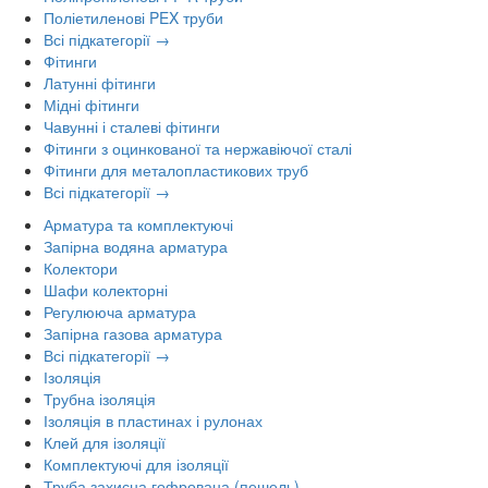
Поліетиленові PEX труби
Всі підкатегорії →
Фітинги
Латунні фітинги
Мідні фітинги
Чавунні і сталеві фітинги
Фітинги з оцинкованої та нержавіючої сталі
Фітинги для металопластикових труб
Всі підкатегорії →
Арматура та комплектуючі
Запірна водяна арматура
Колектори
Шафи колекторні
Регулююча арматура
Запірна газова арматура
Всі підкатегорії →
Ізоляція
Трубна ізоляція
Ізоляція в пластинах і рулонах
Клей для ізоляції
Комплектуючі для ізоляції
Труба захисна гофрована (пешель)