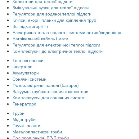
Колектори для теплої підлоги
Змішувальні вузли для теплої підлоги
Регулятори для водяної теплої підлоги
Кліпси, якорі і планки для кріплення труб
Всі підкатегорії →
Електрична тепла підлога і системи антиобледеніння
Нагрівальний кабель і мати
Регулятори для електричної теплої підлоги
Комплектуючі до електричної теплої підлоги
Теплові насоси
Інвертори
Акумулятори
Сонячні системи
Фотоелектричні панелі (батареї)
Вакуумні трубчасті сонячні колектори
Комплектуючі для сонячних систем
Генератори
Труби
Мідні труби
Гнучкі шланги
Металопластикові труби
Поліпропіленові PP-R труби