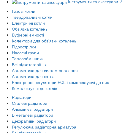
Інструменти та аксесуари
Газові котли
Твердопаливні котли
Електричні котли
Обв'язка котелень
Буферні ємності
Колектори для обв'язки котелень
Гідрострілки
Насосні групи
Теплообмінники
Всі підкатегорії →
Автоматика для систем опалення
Автоматика для котла
Електронні регулятори ECL і комплектуючі до них
Комплектуючі до котлів
Радіатори
Сталеві радіатори
Алюмінієві радіатори
Біметалеві радіатори
Декоративні радіатори
Регулююча радіаторна арматура
Всі підкатегорії →