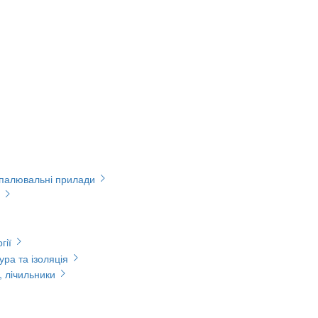
опалювальні прилади
гії
ура та ізоляція
, лічильники