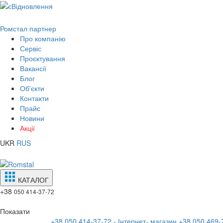
Ромстал партнер
Про компанію
Сервіс
Проєктування
Вакансії
Блог
Об'єкти
Контакти
Прайс
Новини
Акції
UKR
RUS
КАТАЛОГ
+38
050 414-37-72
Показати
+38 050 414-37-72 - Інтернет- магазин
+38 050 469-