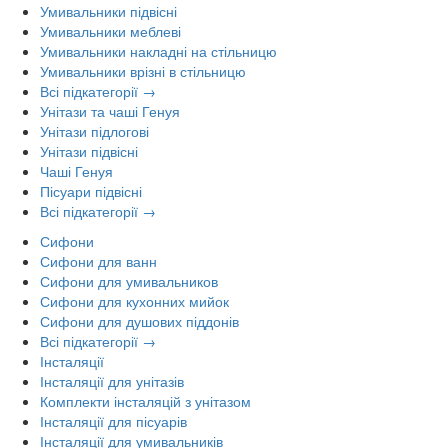
Умивальники підвісні
Умивальники меблеві
Умивальники накладні на стільницю
Умивальники врізні в стільницю
Всі підкатегорії →
Унітази та чаші Генуя
Унітази підлогові
Унітази підвісні
Чаші Генуя
Пісуари підвісні
Всі підкатегорії →
Сифони
Сифони для ванн
Сифони для умивальников
Сифони для кухонних мийок
Сифони для душових піддонів
Всі підкатегорії →
Інсталяції
Інсталяції для унітазів
Комплекти інсталяцій з унітазом
Інсталяції для пісуарів
Інсталяції для умивальників