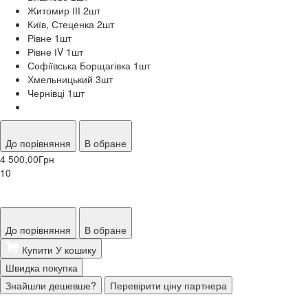
Житомир ІІІ 2
шт
Київ, Стеценка 2
шт
Рівне 1
шт
Рівне ІV 1
шт
Софіївська Борщагівка 1
шт
Хмельницький 3
шт
Чернівці 1
шт
До порівняння
В обране
4 500,00
Грн
10
До порівняння
В обране
Купити
У кошику
Швидка покупка
Знайшли дешевше?
Перевірити ціну партнера