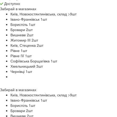
Доступно
Забирай в
магазинах
Київ, Новокостянтинівська, склад >9
шт
Івано-Франківськ 1
шт
Бориспіль 1
шт
Бровари 2
шт
Вишневе 2
шт
Житомир ІІІ 2
шт
Київ, Стеценка 2
шт
Рівне 1
шт
Рівне ІV 1
шт
Софіївська Борщагівка 1
шт
Хмельницький 3
шт
Чернівці 1
шт
Забирай в
магазинах
Київ, Новокостянтинівська, склад >9
шт
Івано-Франківськ 1
шт
Бориспіль 1
шт
Бровари 2
шт
Вишневе 2
шт