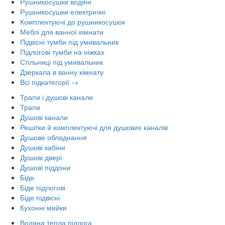
Рушникосушки водяні
Рушникосушки електричні
Комплектуючі до рушникосушок
Меблі для ванної кімнати
Підвісні тумби під умивальник
Підлогові тумби на ніжках
Стільниці під умивальник
Дзеркала в ванну кімнату
Всі підкатегорії →
Трапи і душові канали
Трапи
Душові канали
Решітки й комплектуючі для душових каналів
Душове обладнання
Душові кабіни
Душові двері
Душові піддони
Біде
Біде підлогові
Біде підвісні
Кухонні мийки
Водяна тепла підлога