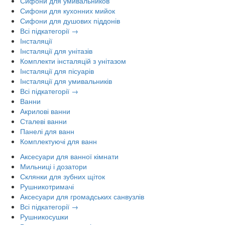
Сифони для умивальников
Сифони для кухонних мийок
Сифони для душових піддонів
Всі підкатегорії →
Інсталяції
Інсталяції для унітазів
Комплекти інсталяцій з унітазом
Інсталяції для пісуарів
Інсталяції для умивальників
Всі підкатегорії →
Ванни
Акрилові ванни
Сталеві ванни
Панелі для ванн
Комплектуючі для ванн
Аксесуари для ванної кімнати
Мильниці і дозатори
Склянки для зубних щіток
Рушникотримачі
Аксесуари для громадських санвузлів
Всі підкатегорії →
Рушникосушки