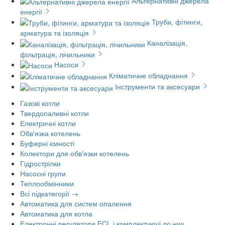
Альтернативні джерела
енергії
Труби, фітинги,
арматура та ізоляція
Каналізація,
фільтрація, лічильники
Насоси
Кліматичне обладнання
Інструменти та аксесуари
Газові котли
Твердопаливні котли
Електричні котли
Обв'язка котелень
Буферні ємності
Колектори для обв'язки котелень
Гідрострілки
Насосні групи
Теплообмінники
Всі підкатегорії →
Автоматика для систем опалення
Автоматика для котла
Електронні регулятори ECL і комплектуючі до них