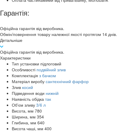
Оплата частинамими від ПриватБанку, Monobank
Гарантія:
Офіційна гарантія від виробника.
Обмін/повернення товару належної якості протягом 14 днів.
Детальніше
Офіційна гарантія від виробника.
Характеристики
Тип установки
підлоговий
Особливості
подвійний злив
Комплектація
з бачком
Матеріал виробу
сантехнічний фарфор
Злив
косий
Підведення води
нижній
Наявність обідка
так
Об'єм зливу
3/6 л
Висота, мм
780
Ширина, мм
354
Глибина, мм
640
Висота чаші, мм
400