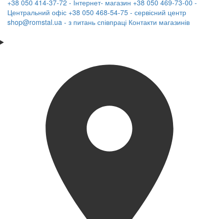
+38 050 414-37-72 - Інтернет- магазин
+38 050 469-73-00 -
Центральний офіс
+38 050 468-54-75 - сервісний центр
shop@romstal.ua - з питань співпраці
Контакти магазинів