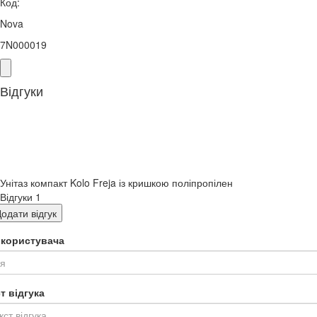
Код:
Nova
7N000019
Відгуки
Унітаз компакт Kolo Freja із кришкою поліпропілен
Відгуки
1
одати відгук
я користувача
т відгука