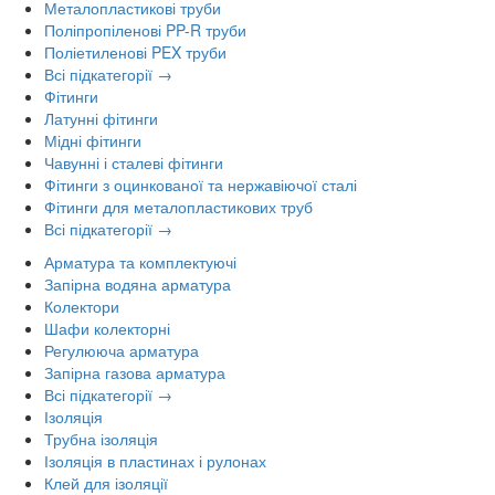
Металопластикові труби
Поліпропіленові PP-R труби
Поліетиленові PEX труби
Всі підкатегорії →
Фітинги
Латунні фітинги
Мідні фітинги
Чавунні і сталеві фітинги
Фітинги з оцинкованої та нержавіючої сталі
Фітинги для металопластикових труб
Всі підкатегорії →
Арматура та комплектуючі
Запірна водяна арматура
Колектори
Шафи колекторні
Регулююча арматура
Запірна газова арматура
Всі підкатегорії →
Ізоляція
Трубна ізоляція
Ізоляція в пластинах і рулонах
Клей для ізоляції