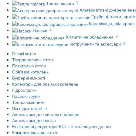
Тепла підлога
Альтернативні джерела енер
Труби, фітинги, армат
Каналізація, фільтрація
Насоси
Кліматичне обладнання
Інструменти та аксесуари
Газові котли
Твердопаливні котли
Електричні котли
Обв'язка котелень
Буферні ємності
Колектори для обв'язки котелень
Гідрострілки
Насосні групи
Теплообмінники
Всі підкатегорії →
Автоматика для систем опалення
Автоматика для котла
Електронні регулятори ECL і комплектуючі до них
Комплектуючі до котлів