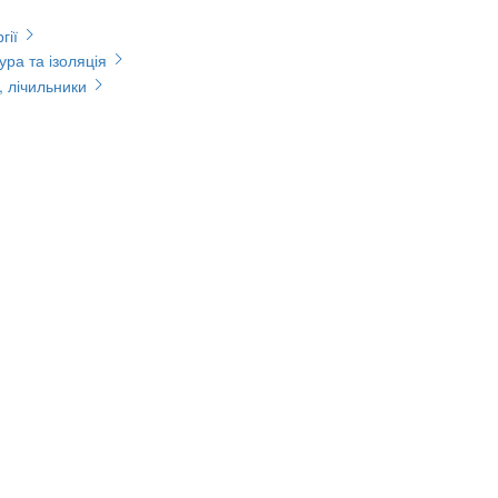
гії
ура та ізоляція
, лічильники