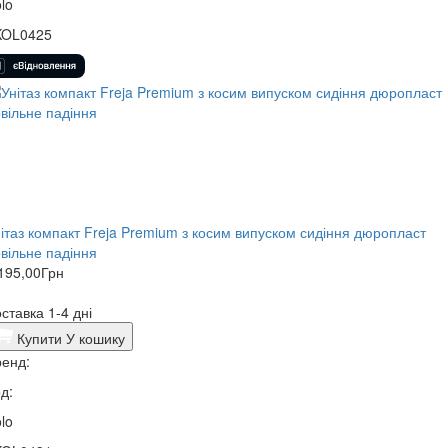
lo
KOL0425
ітаз компакт Freja Premium з косим випуском сидіння дюропласт
вільне падіння
195,00
Грн
ставка 1-4 дні
Купити
У кошику
енд:
д:
lo