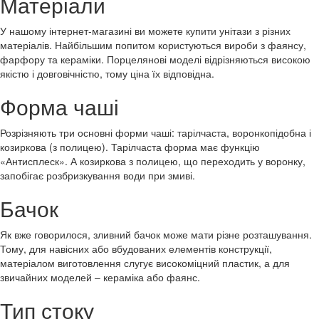
Матеріали
У нашому інтернет-магазині ви можете купити унітази з різних
матеріалів. Найбільшим попитом користуються вироби з фаянсу,
фарфору та кераміки. Порцелянові моделі відрізняються високою
якістю і довговічністю, тому ціна їх відповідна.
Форма чаші
Розрізняють три основні форми чаші: тарілчаста, воронкопідобна і
козиркова (з полицею). Тарілчаста форма має функцію
«Антисплеск». А козиркова з полицею, що переходить у воронку,
запобігає розбризкування води при змиві.
Бачок
Як вже говорилося, зливний бачок може мати різне розташування.
Тому, для навісних або вбудованих елементів конструкції,
матеріалом виготовлення слугує високоміцний пластик, а для
звичайних моделей – кераміка або фаянс.
Тип стоку