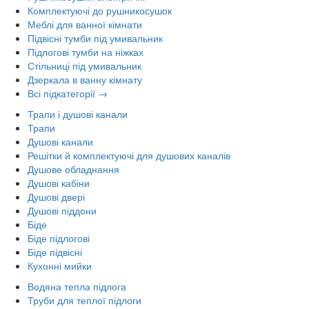
Комплектуючі до рушникосушок
Меблі для ванної кімнати
Підвісні тумби під умивальник
Підлогові тумби на ніжках
Стільниці під умивальник
Дзеркала в ванну кімнату
Всі підкатегорії →
Трапи і душові канали
Трапи
Душові канали
Решітки й комплектуючі для душових каналів
Душове обладнання
Душові кабіни
Душові двері
Душові піддони
Біде
Біде підлогові
Біде підвісні
Кухонні мийки
Водяна тепла підлога
Труби для теплої підлоги