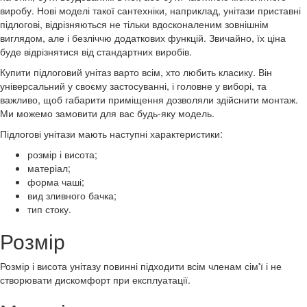
виробу. Нові моделі такої сантехніки, наприклад, унітази приставні
підлогові, відрізняються не тільки вдосконаленим зовнішнім
виглядом, але і безліччю додаткових функцій. Звичайно, їх ціна
буде відрізнятися від стандартних виробів.
Купити підлоговий унітаз варто всім, хто любить класику. Він
універсальний у своєму застосуванні, і головне у виборі, та
важливо, щоб габарити приміщення дозволяли здійснити монтаж.
Ми можемо замовити для вас будь-яку модель.
Підлогові унітази мають наступні характеристики:
розмір і висота;
матеріал;
форма чаші;
вид зливного бачка;
тип стоку.
Розмір
Розмір і висота унітазу повинні підходити всім членам сім'ї і не
створювати дискомфорт при експлуатації.