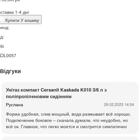
ставка 1-4 дні
Купити
У кошику
енд:
д:
lo
KOL0057
Відгуки
Унітаз компакт Cersanit Kaskada K010 3/6 л з
поліпропіленовим сидінням
Руслана
26.02.2025 14:04
Форма удобная, слив мощный, вода размывает всё хорошо.
Подключение боковое – сначала думали, что неудобно, но
всё ок. Главное, что легко моется и смотрится симпатично