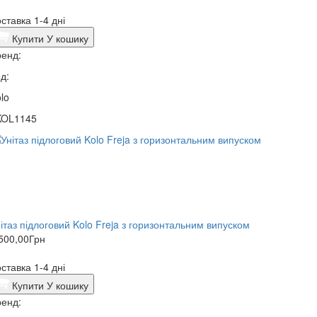
ставка 1-4 дні
Купити
У кошику
енд:
д:
lo
KOL1145
ітаз підлоговий Kolo Freja з горизонтальним випуском
500,00
Грн
ставка 1-4 дні
Купити
У кошику
енд: