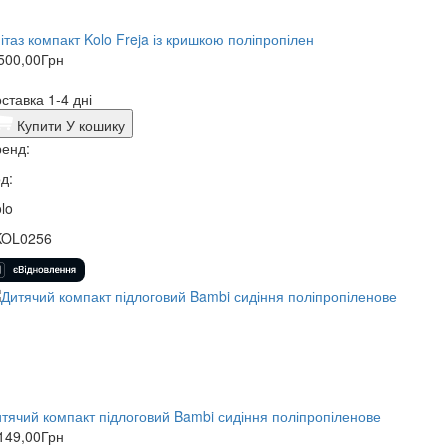
ітаз компакт Kolo Freja із кришкою поліпропілен
500,00
Грн
ставка 1-4 дні
Купити
У кошику
енд:
д:
lo
KOL0256
тячий компакт підлоговий Bambi сидіння поліпропіленове
149,00
Грн