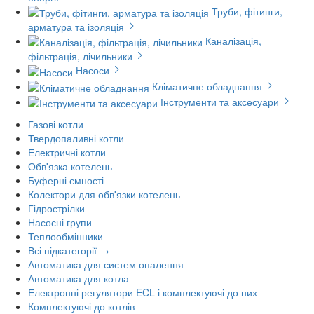
Труби, фітинги,
арматура та ізоляція
Каналізація,
фільтрація, лічильники
Насоси
Кліматичне обладнання
Інструменти та аксесуари
Газові котли
Твердопаливні котли
Електричні котли
Обв'язка котелень
Буферні ємності
Колектори для обв'язки котелень
Гідрострілки
Насосні групи
Теплообмінники
Всі підкатегорії →
Автоматика для систем опалення
Автоматика для котла
Електронні регулятори ECL і комплектуючі до них
Комплектуючі до котлів