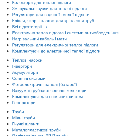
Колектори для теплої підлоги
Змішувальні вузли для теплої підлоги
Регулятори для водяної теплої підлоги
Кліпси, якорі і планки для кріплення труб
Всі підкатегорії →
Електрична тепла підлога і системи антиобледеніння
Нагрівальний кабель і мати
Регулятори для електричної теплої підлоги
Комплектуючі до електричної теплої підлоги
Теплові насоси
Інвертори
Акумулятори
Сонячні системи
Фотоелектричні панелі (батареї)
Вакуумні трубчасті сонячні колектори
Комплектуючі для сонячних систем
Генератори
Труби
Мідні труби
Гнучкі шланги
Металопластикові труби
Поліпропіленові PP-R труби