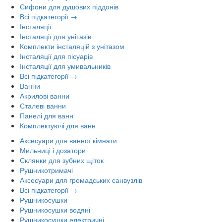
Сифони для душових піддонів
Всі підкатегорії →
Інсталяції
Інсталяції для унітазів
Комплекти інсталяцій з унітазом
Інсталяції для пісуарів
Інсталяції для умивальників
Всі підкатегорії →
Ванни
Акрилові ванни
Сталеві ванни
Панелі для ванн
Комплектуючі для ванн
Аксесуари для ванної кімнати
Мильниці і дозатори
Склянки для зубних щіток
Рушникотримачі
Аксесуари для громадських санвузлів
Всі підкатегорії →
Рушникосушки
Рушникосушки водяні
Рушникосушки електричні