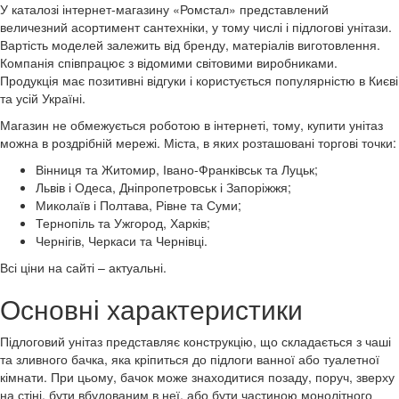
У каталозі інтернет-магазину «Ромстал» представлений
величезний асортимент сантехніки, у тому числі і підлогові унітази.
Вартість моделей залежить від бренду, матеріалів виготовлення.
Компанія співпрацює з відомими світовими виробниками.
Продукція має позитивні відгуки і користується популярністю в Києві
та усій Україні.
Магазин не обмежується роботою в інтернеті, тому, купити унітаз
можна в роздрібній мережі. Міста, в яких розташовані торгові точки:
Вінниця та Житомир, Івано-Франківськ та Луцьк;
Львів і Одеса, Дніпропетровськ і Запоріжжя;
Миколаїв і Полтава, Рівне та Суми;
Тернопіль та Ужгород, Харків;
Чернігів, Черкаси та Чернівці.
Всі ціни на сайті – актуальні.
Основні характеристики
Підлоговий унітаз представляє конструкцію, що складається з чаші
та зливного бачка, яка кріпиться до підлоги ванної або туалетної
кімнати. При цьому, бачок може знаходитися позаду, поруч, зверху
на стіні, бути вбудованим в неї, або бути частиною монолітного