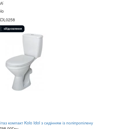
д:
lo
KOL0258
ітаз компакт Kolo Idol з сидінням із поліпропілену
798,00
Грн