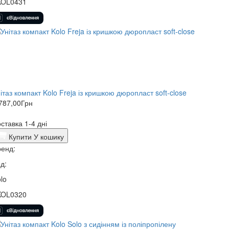
KOL0431
ітаз компакт Kolo Freja із кришкою дюропласт soft-close
787,00
Грн
ставка 1-4 дні
Купити
У кошику
енд:
д:
lo
KOL0320