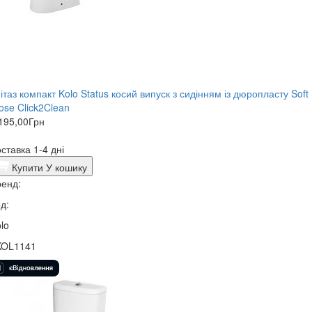
ітаз компакт Kolo Status косий випуск з сидінням із дюропласту Soft
ose Click2Clean
195,00
Грн
ставка 1-4 дні
Купити
У кошику
енд:
д:
lo
KOL1141