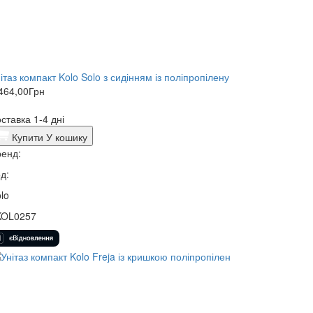
ітаз компакт Kolo Solo з сидінням із поліпропілену
464,00
Грн
ставка 1-4 дні
Купити
У кошику
енд:
д:
lo
KOL0257