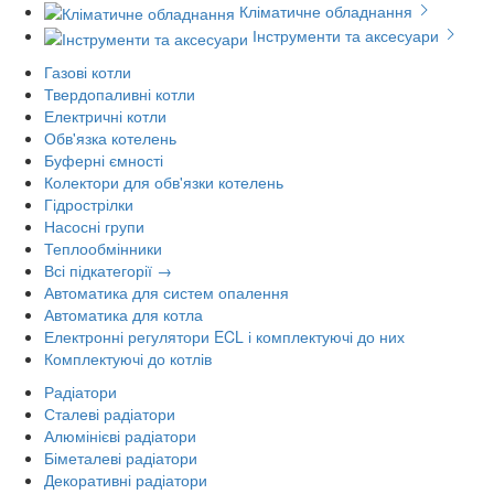
Кліматичне обладнання
Інструменти та аксесуари
Газові котли
Твердопаливні котли
Електричні котли
Обв'язка котелень
Буферні ємності
Колектори для обв'язки котелень
Гідрострілки
Насосні групи
Теплообмінники
Всі підкатегорії →
Автоматика для систем опалення
Автоматика для котла
Електронні регулятори ECL і комплектуючі до них
Комплектуючі до котлів
Радіатори
Сталеві радіатори
Алюмінієві радіатори
Біметалеві радіатори
Декоративні радіатори