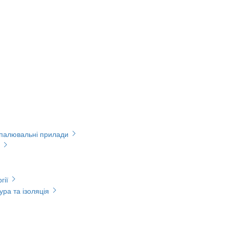
опалювальні прилади
гії
ура та ізоляція