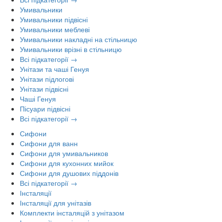
Умивальники
Умивальники підвісні
Умивальники меблеві
Умивальники накладні на стільницю
Умивальники врізні в стільницю
Всі підкатегорії →
Унітази та чаші Генуя
Унітази підлогові
Унітази підвісні
Чаші Генуя
Пісуари підвісні
Всі підкатегорії →
Сифони
Сифони для ванн
Сифони для умивальников
Сифони для кухонних мийок
Сифони для душових піддонів
Всі підкатегорії →
Інсталяції
Інсталяції для унітазів
Комплекти інсталяцій з унітазом